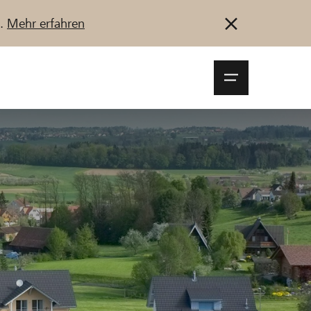
u.
Mehr erfahren
Navigationsm
öffnen
Anmelden
Registrieren
Jetzt starten