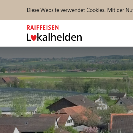
Diese Website verwendet Cookies. Mit der Nu
Zum
Inhalt
springen
Unterstützen
Hilfe & Support
Partne
Projekte und Organisationen finden
DE
FR
IT