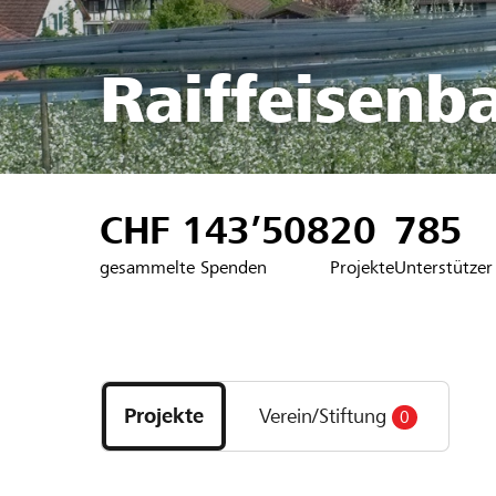
Raiffeisenb
CHF 143’508
20
785
gesammelte Spenden
Projekte
Unterstützer
Entdecke
Projekte
Projekte
Verein/Stiftung
0
und
Organisationen
der