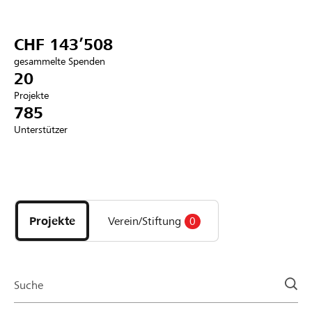
Partner / Raiffeisenbank
CHF 143’508
gesammelte Spenden
20
Projekte
Anmelden
785
Unterstützer
Registrieren
Entdecke
DE
FR
IT
Projekte
und
Projekte
Verein/Stiftung
0
Organisationen
der
Page
Suche