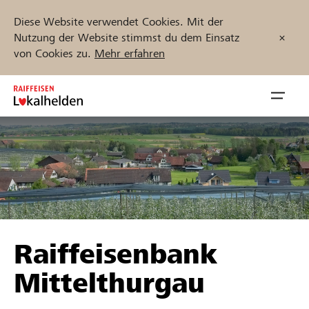
Diese Website verwendet Cookies. Mit der
Nutzung der Website stimmst du dem Einsatz
von Cookies zu.
Mehr erfahren
Zum
Inhalt
Navig
springen
öffnen
Jetzt starten
Projekte und Organisationen finden
Raiffeisenbank
Unterstützen
Mittelthurgau
Hilfe & Support