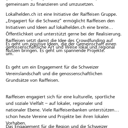
gemeinsam zu finanzieren und umzusetzen.
Lokalhelden.ch ist eine Initiative der Raiffeisen Gruppe.
„Engagiert für die Schweiz“ ermöglicht Raiffeisen den
Initiativen und Ideen auf lokalhelden.ch eine breite
Öffentlichkeit und unterstützt gerne bei der Realisierung.
Raiffeisen setzt damit die Idee des Crowdfunding auf
Es geht um positive Ideen, die der Gemeinschaft einen
genossenschaftliche Art und Weise lokal und regional
Nutzen bringen. Es geht um spannende Projekte.
um.
Es geht um ein Engagement für die Schweizer
Vereinslandschaft und die genossenschaftlichen
Grundsätze von Raiffeisen.
Raiffeisen engagiert sich für eine kulturelle, sportliche
und soziale Vielfalt – auf lokaler, regionaler und
nationaler Ebene. Viele Raiffeisenbanken unterstützen
schon heute Vereine und Projekte bei ihren lokalen
Vorhaben.
Das Engagement für die Region und die Schweizer