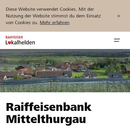
Diese Website verwendet Cookies. Mit der
Nutzung der Website stimmst du dem Einsatz
von Cookies zu.
Mehr erfahren
Zum
Inhalt
Navig
springen
öffnen
Jetzt starten
Projekte und Organisationen finden
Raiffeisenbank
Unterstützen
Mittelthurgau
Hilfe & Support