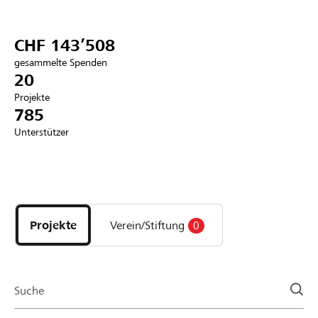
Partner / Raiffeisenbank
CHF 143’508
gesammelte Spenden
20
Projekte
Anmelden
785
Unterstützer
Registrieren
Entdecke
DE
FR
IT
Projekte
und
Projekte
Verein/Stiftung
0
Organisationen
der
Page
Suche