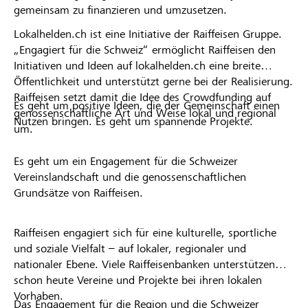
gemeinsam zu finanzieren und umzusetzen.
Lokalhelden.ch ist eine Initiative der Raiffeisen Gruppe.
„Engagiert für die Schweiz“ ermöglicht Raiffeisen den
Initiativen und Ideen auf lokalhelden.ch eine breite
Öffentlichkeit und unterstützt gerne bei der Realisierung.
Raiffeisen setzt damit die Idee des Crowdfunding auf
Es geht um positive Ideen, die der Gemeinschaft einen
genossenschaftliche Art und Weise lokal und regional
Nutzen bringen. Es geht um spannende Projekte.
um.
Es geht um ein Engagement für die Schweizer
Vereinslandschaft und die genossenschaftlichen
Grundsätze von Raiffeisen.
Raiffeisen engagiert sich für eine kulturelle, sportliche
und soziale Vielfalt – auf lokaler, regionaler und
nationaler Ebene. Viele Raiffeisenbanken unterstützen
schon heute Vereine und Projekte bei ihren lokalen
Vorhaben.
Das Engagement für die Region und die Schweizer