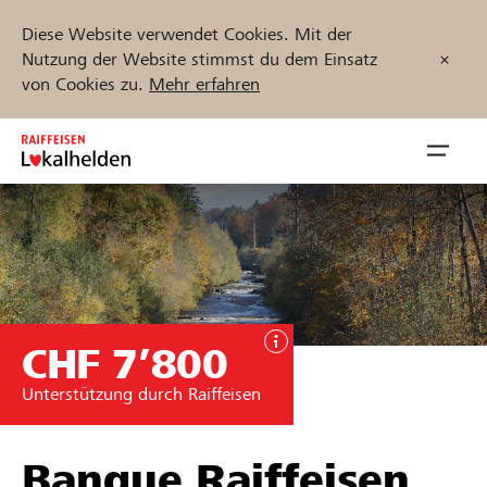
Diese Website verwendet Cookies. Mit der
Nutzung der Website stimmst du dem Einsatz
von Cookies zu.
Mehr erfahren
Zum
Inhalt
Navig
springen
öffnen
Jetzt starten
CHF 7’800
Projekte und Organisationen finden
Unterstützung durch Raiffeisen
Unterstützen
Hilfe & Support
Banque Raiffeisen