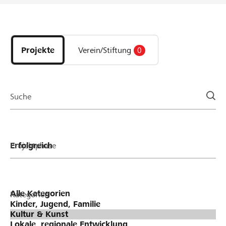
Entdecke
Projekte
und
Projekte
Verein/Stiftung
0
Organisationen
der
Page
Suche
Projektphase
Kategorien