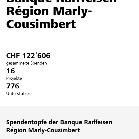
Région Marly-
Partner / Raiffeisenbank
Cousimbert
Anmelden
CHF 122’606
Registrieren
gesammelte Spenden
16
Projekte
776
DE
FR
IT
Unterstützer
Spendentöpfe der Banque Raiffeisen
Région Marly-Cousimbert