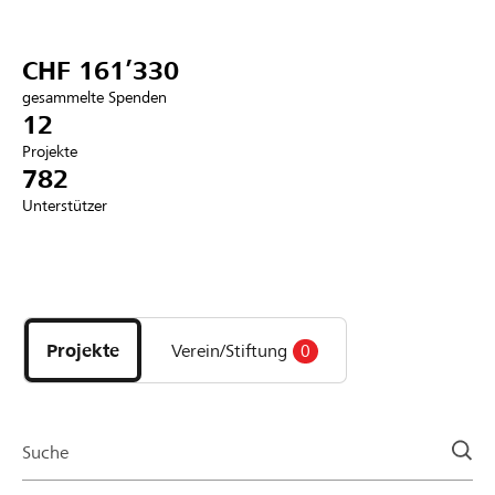
Partner / Raiffeisenbank
CHF 161’330
gesammelte Spenden
12
Projekte
Anmelden
782
Unterstützer
Registrieren
Entdecke
DE
FR
IT
Projekte
und
Projekte
Verein/Stiftung
0
Organisationen
der
Page
Suche