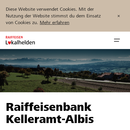
Diese Website verwendet Cookies. Mit der
Nutzung der Website stimmst du dem Einsatz
von Cookies zu.
Mehr erfahren
Zum
Inhalt
Navig
springen
öffnen
Jetzt starten
Projekte und Organisationen finden
Raiffeisenbank
Unterstützen
Kelleramt-Albis
Hilfe & Support