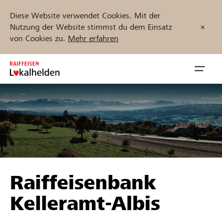
Diese Website verwendet Cookies. Mit der
Nutzung der Website stimmst du dem Einsatz
von Cookies zu.
Mehr erfahren
Zum
Inhalt
Navig
springen
öffnen
Jetzt starten
Projekte und Organisationen finden
Raiffeisenbank
Unterstützen
Kelleramt-Albis
Hilfe & Support