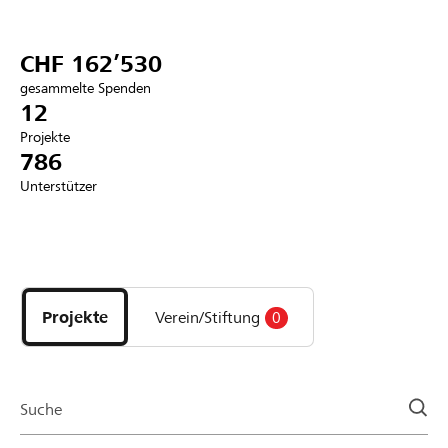
Partner / Raiffeisenbank
CHF 162’530
gesammelte Spenden
12
Projekte
Anmelden
786
Unterstützer
Registrieren
Entdecke
DE
FR
IT
Projekte
und
Projekte
Verein/Stiftung
0
Organisationen
der
Page
Suche