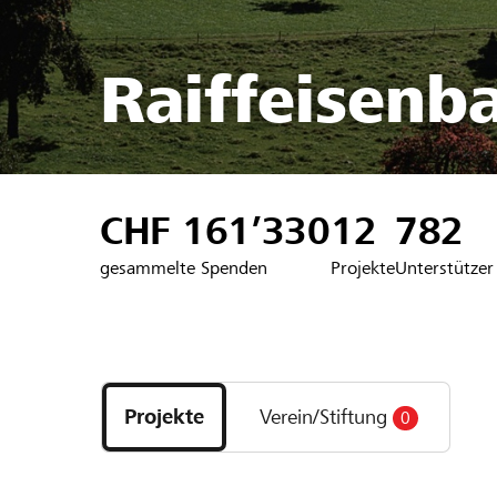
Raiffeisenb
CHF 161’330
12
782
gesammelte Spenden
Projekte
Unterstützer
Entdecke
Projekte
Projekte
Verein/Stiftung
0
und
Organisationen
der