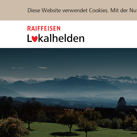
Diese Website verwendet Cookies. Mit der Nu
Zum
Inhalt
springen
Unterstützen
Hilfe & Support
Partne
Projekte und Organisationen finden
DE
FR
IT