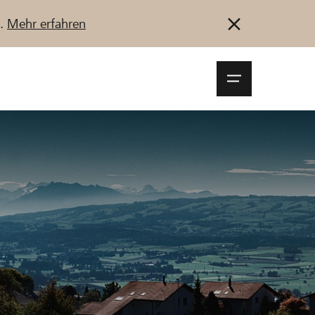
u.
Mehr erfahren
Navigationsm
öffnen
Anmelden
Registrieren
Jetzt starten