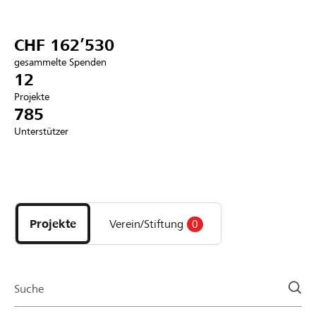
Partner / Raiffeisenbank
CHF 162’530
gesammelte Spenden
12
Projekte
Anmelden
785
Unterstützer
Registrieren
Entdecke
DE
FR
IT
Projekte
und
Projekte
Verein/Stiftung
0
Organisationen
der
Page
Suche