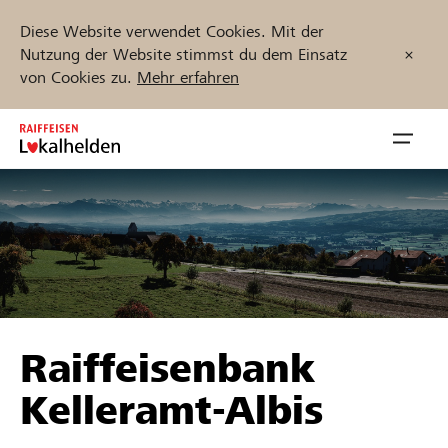
Diese Website verwendet Cookies. Mit der
Nutzung der Website stimmst du dem Einsatz
von Cookies zu.
Mehr erfahren
Zum
Inhalt
Navig
springen
öffnen
Jetzt starten
Projekte und Organisationen finden
Raiffeisenbank
Unterstützen
Kelleramt-Albis
Hilfe & Support