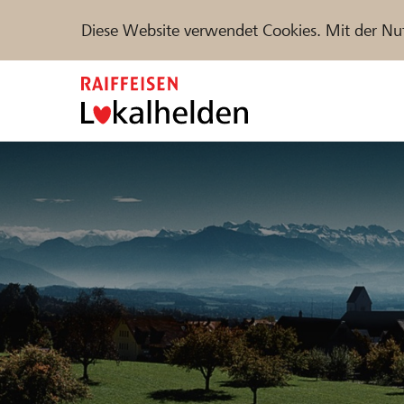
Diese Website verwendet Cookies. Mit der Nu
Zum
Inhalt
springen
Unterstützen
Hilfe & Support
Partne
Projekte und Organisationen finden
DE
FR
IT