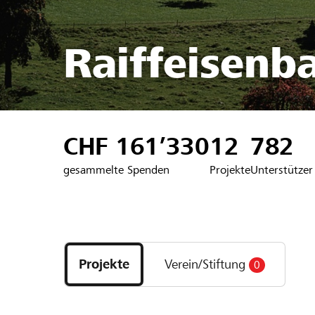
Raiffeisenb
CHF 161’330
12
782
gesammelte Spenden
Projekte
Unterstützer
Entdecke
Projekte
Projekte
Verein/Stiftung
0
und
Organisationen
der