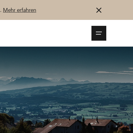
u.
Mehr erfahren
Navigationsm
öffnen
Anmelden
Registrieren
Jetzt starten