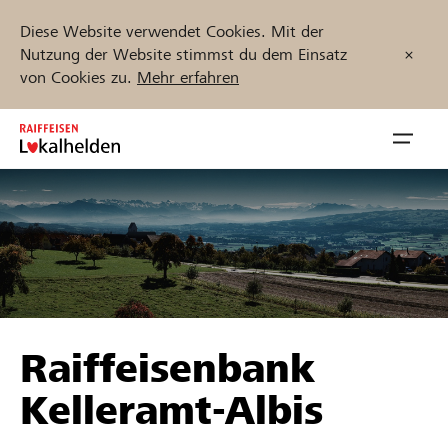
Diese Website verwendet Cookies. Mit der
Nutzung der Website stimmst du dem Einsatz
von Cookies zu.
Mehr erfahren
Zum
Inhalt
Navig
springen
öffnen
Jetzt starten
Projekte und Organisationen finden
Raiffeisenbank
Unterstützen
Kelleramt-Albis
Hilfe & Support