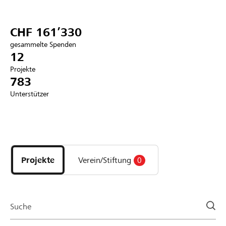
Partner / Raiffeisenbank
CHF 161’330
gesammelte Spenden
12
Projekte
Anmelden
783
Unterstützer
Registrieren
Entdecke
DE
FR
IT
Projekte
und
Projekte
Verein/Stiftung
0
Organisationen
der
Page
Suche