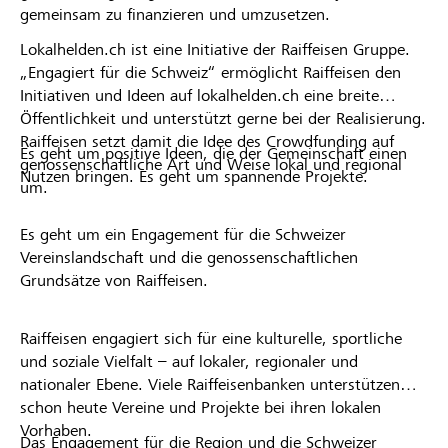
gemeinsam zu finanzieren und umzusetzen.
Lokalhelden.ch ist eine Initiative der Raiffeisen Gruppe.
„Engagiert für die Schweiz“ ermöglicht Raiffeisen den
Initiativen und Ideen auf lokalhelden.ch eine breite
Öffentlichkeit und unterstützt gerne bei der Realisierung.
Raiffeisen setzt damit die Idee des Crowdfunding auf
Es geht um positive Ideen, die der Gemeinschaft einen
genossenschaftliche Art und Weise lokal und regional
Nutzen bringen. Es geht um spannende Projekte.
um.
Es geht um ein Engagement für die Schweizer
Vereinslandschaft und die genossenschaftlichen
Grundsätze von Raiffeisen.
Raiffeisen engagiert sich für eine kulturelle, sportliche
und soziale Vielfalt – auf lokaler, regionaler und
nationaler Ebene. Viele Raiffeisenbanken unterstützen
schon heute Vereine und Projekte bei ihren lokalen
Vorhaben.
Das Engagement für die Region und die Schweizer