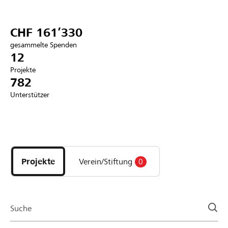
Partner / Raiffeisenbank
CHF 161’330
gesammelte Spenden
12
Projekte
Anmelden
782
Unterstützer
Registrieren
Entdecke
DE
FR
IT
Projekte
und
Projekte
Verein/Stiftung
0
Organisationen
der
Page
Suche