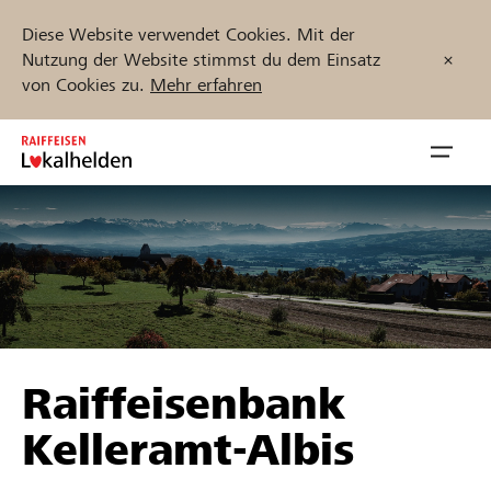
Diese Website verwendet Cookies. Mit der
Nutzung der Website stimmst du dem Einsatz
von Cookies zu.
Mehr erfahren
Zum
Inhalt
Navig
springen
öffnen
Jetzt starten
Projekte und Organisationen finden
Raiffeisenbank
Unterstützen
Kelleramt-Albis
Hilfe & Support