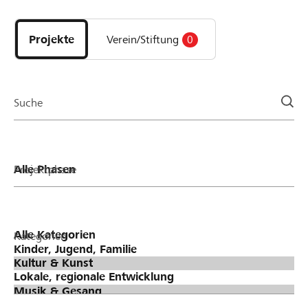
Entdecke
Projekte
und
Projekte
Verein/Stiftung
0
Organisationen
der
Page
Suche
Projektphase
Kategorien