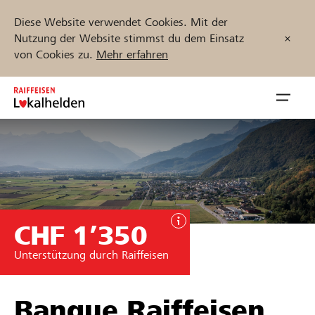
Diese Website verwendet Cookies. Mit der
Nutzung der Website stimmst du dem Einsatz
von Cookies zu.
Mehr erfahren
Zum
Inhalt
Navig
springen
öffnen
Jetzt starten
CHF 1’350
Projekte und Organisationen finden
Unterstützung durch Raiffeisen
Unterstützen
Hilfe & Support
Banque Raiffeisen