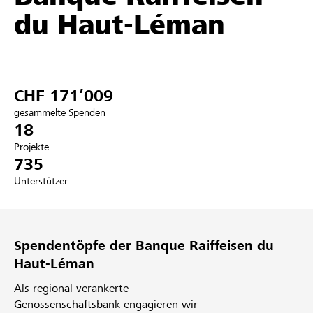
du Haut-Léman
Partner / Raiffeisenbank
CHF 171’009
Anmelden
gesammelte Spenden
18
Registrieren
Projekte
735
Unterstützer
DE
FR
IT
Spendentöpfe der Banque Raiffeisen du
Haut-Léman
Als regional verankerte
Genossenschaftsbank engagieren wir