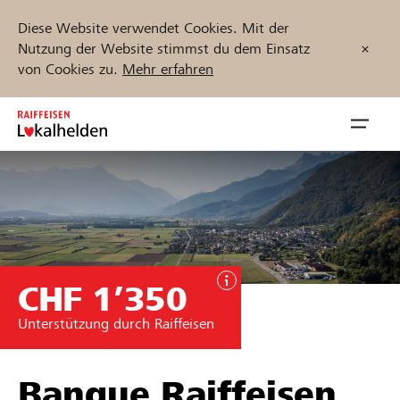
Diese Website verwendet Cookies. Mit der
Nutzung der Website stimmst du dem Einsatz
von Cookies zu.
Mehr erfahren
Zum
Inhalt
Navig
springen
öffnen
Jetzt starten
CHF 1’350
Projekte und Organisationen finden
Unterstützung durch Raiffeisen
Unterstützen
Hilfe & Support
Banque Raiffeisen