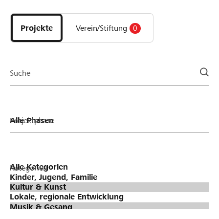
Entdecke
Projekte
und
Projekte
Verein/Stiftung
0
Organisationen
der
Page
Suche
Projektphase
Kategorien