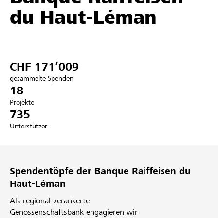
du Haut-Léman
Partner / Raiffeisenbank
CHF 171’009
Anmelden
gesammelte Spenden
18
Registrieren
Projekte
735
Unterstützer
DE
FR
IT
Spendentöpfe der Banque Raiffeisen du
Haut-Léman
Als regional verankerte
Genossenschaftsbank engagieren wir