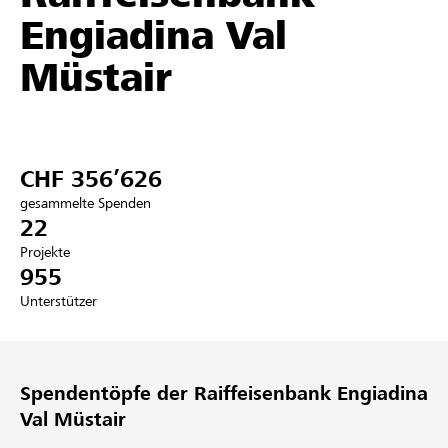
Engiadina Val
Partner / Raiffeisenbank
Müstair
Anmelden
CHF 356’626
Registrieren
gesammelte Spenden
22
Projekte
955
DE
FR
IT
Unterstützer
Spendentöpfe der Raiffeisenbank Engiadina
Val Müstair