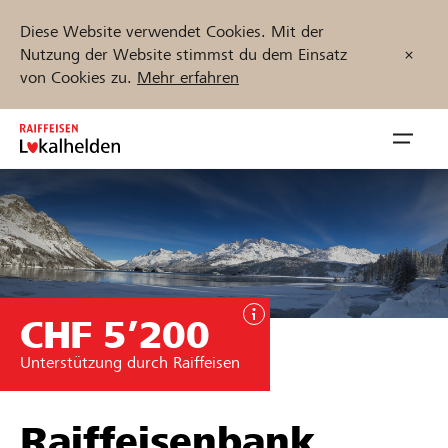
Diese Website verwendet Cookies. Mit der
Nutzung der Website stimmst du dem Einsatz
von Cookies zu.
Mehr erfahren
Zum
Inhalt
Navig
springen
öffnen
Jetzt starten
CHF 5’200
Projekte und Organisationen finden
Unterstützung durch Raiffeisen
Unterstützen
Hilfe & Support
Raiffeisenbank