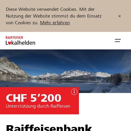
Diese Website verwendet Cookies. Mit der
Nutzung der Website stimmst du dem Einsatz
von Cookies zu.
Mehr erfahren
Zum
Inhalt
Navig
springen
öffnen
Jetzt starten
CHF 5’200
Projekte und Organisationen finden
Unterstützung durch Raiffeisen
Unterstützen
Hilfe & Support
Raiffeisenbank