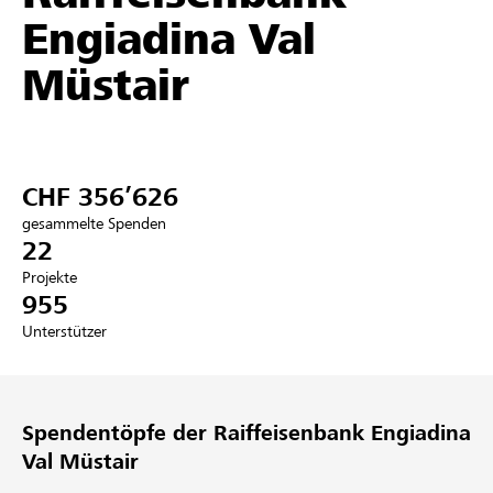
Engiadina Val
Partner / Raiffeisenbank
Müstair
Anmelden
CHF 356’626
Registrieren
gesammelte Spenden
22
Projekte
955
DE
FR
IT
Unterstützer
Spendentöpfe der Raiffeisenbank Engiadina
Val Müstair