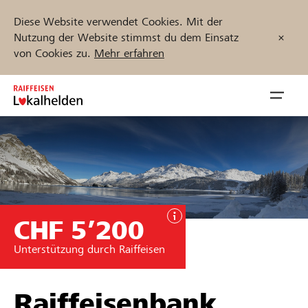
Diese Website verwendet Cookies. Mit der
Nutzung der Website stimmst du dem Einsatz
von Cookies zu.
Mehr erfahren
Zum
Inhalt
Navig
springen
öffnen
Jetzt starten
CHF 5’200
Projekte und Organisationen finden
Unterstützung durch Raiffeisen
Unterstützen
Hilfe & Support
Raiffeisenbank