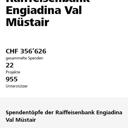
Engiadina Val
Partner / Raiffeisenbank
Müstair
Anmelden
CHF 356’626
Registrieren
gesammelte Spenden
22
Projekte
955
DE
FR
IT
Unterstützer
Spendentöpfe der Raiffeisenbank Engiadina
Val Müstair