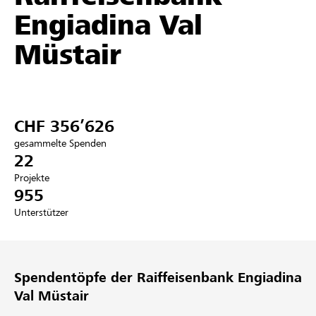
Engiadina Val
Partner / Raiffeisenbank
Müstair
Anmelden
CHF 356’626
Registrieren
gesammelte Spenden
22
Projekte
955
DE
FR
IT
Unterstützer
Spendentöpfe der Raiffeisenbank Engiadina
Val Müstair