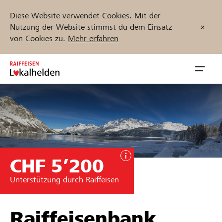
Diese Website verwendet Cookies. Mit der
Nutzung der Website stimmst du dem Einsatz
von Cookies zu.
Mehr erfahren
Zum
Inhalt
Navig
springen
öffnen
Jetzt starten
CHF 5’200
Projekte und Organisationen finden
Unterstützung durch Raiffeisen
Unterstützen
Hilfe & Support
Raiffeisenbank