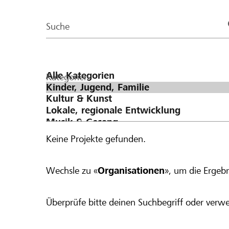
der
wir den Betrag auf CHF 200. Bei einer Spende von CHF 300 werden
Page
pauschal CHF 100 dazugegeben, was einen
Suche
ergibt.
Kategorien
Keine Projekte gefunden.
Wechsle zu «
Organisationen
», um die Ergebn
Überprüfe bitte deinen Suchbegriff oder verwe