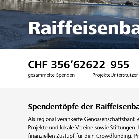
Raiffeisenb
CHF 356’626
22
955
gesammelte Spenden
Projekte
Unterstützer
Spendentöpfe der Raiffeisenb
Als regional verankerte Genossenschaftsbank 
Projekte und lokale Vereine sowie Stiftungen.
finanziellen Zustupf für dein Crowdfunding. P