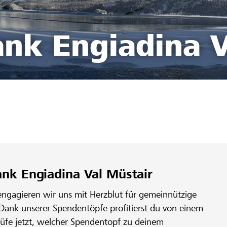
ank Engiadina V
ank Engiadina Val Müstair
engagieren wir uns mit Herzblut für gemeinnützige
 Dank unserer Spendentöpfe profitierst du von einem
rüfe jetzt, welcher Spendentopf zu deinem