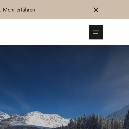
u.
Mehr erfahren
Navigationsm
öffnen
Anmelden
Registrieren
Jetzt starten