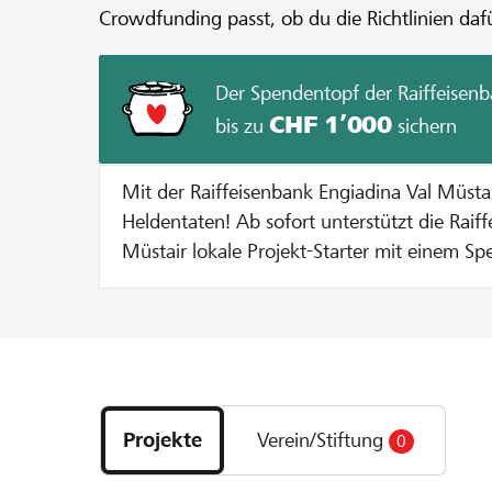
Crowdfunding passt, ob du die Richtlinien dafü
Der Spendentopf der Raiffeisenb
CHF 1’000
bis zu
sichern
Mit der Raiffeisenbank Engiadina Val Müst
Heldentaten! Ab sofort unterstützt die Raiffeisenbank Engiadina Val
Müstair lokale Projekt-Starter mit einem Sp
Durchführung eines Projekts auf lokalhelden.ch. Bei jeder Sp
Gunsten des Projekts gibt die Bank einen B
Spendentopf dazu bis der Spendentopf ausgesc
funktionierts? Pro Unterstützer oder Unterstützerin wird die Spende
Entdecke
bis zu einem Betrag von CHF 100 verdoppelt
Projekte
entweder 10 % vom Mindestbetrag erreich
Projekte
Verein/Stiftung
0
und
maximale Zustupf aus dem Spendentopf vo
Organisationen
ausgeschöpft ist. Beispiel: Bei einer Spende von CHF 100 verdoppeln