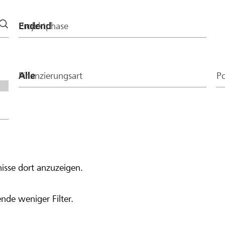
 Betrag von CHF 400
Projektphase
Finanzierungsart
Po
isse dort anzuzeigen.
nde weniger Filter.