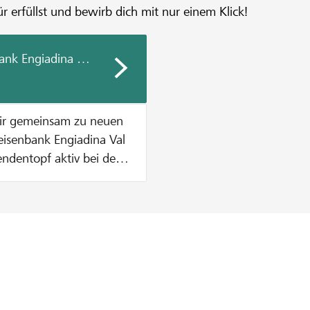
r erfüllst und bewirb dich mit nur einem Klick!
ank Engiadina Val Müstair
air gemeinsam zu neuen
endentopf aktiv bei der
ende zu
etrag aus dem
höpft ist. Wie
. Dies solange bis
t sind ODER der
n CHF 1000 pro Projekt