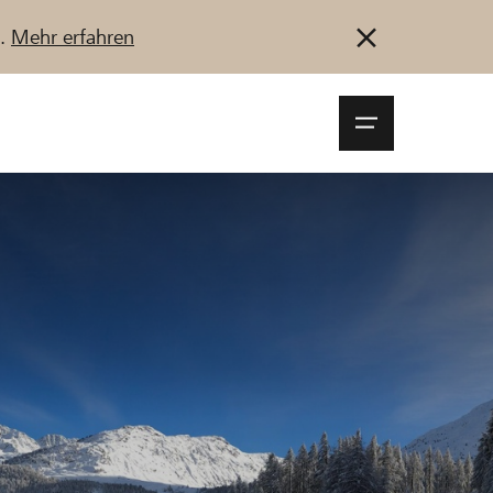
u.
Mehr erfahren
Navigationsm
öffnen
Anmelden
Registrieren
Jetzt starten