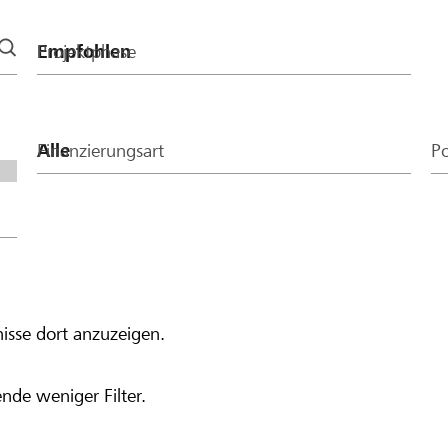
 Betrag von CHF 400
Projektphase
Finanzierungsart
Po
isse dort anzuzeigen.
nde weniger Filter.