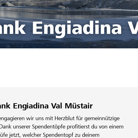
ank Engiadina V
ank Engiadina Val Müstair
engagieren wir uns mit Herzblut für gemeinnützige
 Dank unserer Spendentöpfe profitierst du von einem
rüfe jetzt, welcher Spendentopf zu deinem