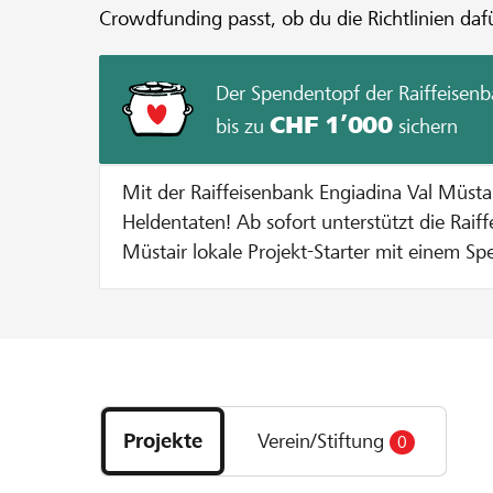
Crowdfunding passt, ob du die Richtlinien dafü
Der Spendentopf der Raiffeisenb
CHF 1’000
bis zu
sichern
Mit der Raiffeisenbank Engiadina Val Müst
Heldentaten! Ab sofort unterstützt die Raiffeisenbank Engiadina Val
Müstair lokale Projekt-Starter mit einem Sp
Durchführung eines Projekts auf lokalhelden.ch. Bei jeder Sp
Gunsten des Projekts gibt die Bank einen B
Spendentopf dazu bis der Spendentopf ausgesc
funktionierts? Pro Unterstützer oder Unterstützerin wird die Spende
Entdecke
bis zu einem Betrag von CHF 100 verdoppelt
Projekte
entweder 10 % vom Mindestbetrag erreich
Projekte
Verein/Stiftung
0
und
maximale Zustupf aus dem Spendentopf vo
Organisationen
ausgeschöpft ist. Beispiel: Bei einer Spende von CHF 100 verdoppeln