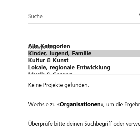
der
wir den Betrag auf CHF 200. Bei einer Spende von CHF 300 werden
Page
pauschal CHF 100 dazugegeben, was einen
Suche
ergibt.
Kategorien
Keine Projekte gefunden.
Wechsle zu «
Organisationen
», um die Ergebn
Überprüfe bitte deinen Suchbegriff oder verwe