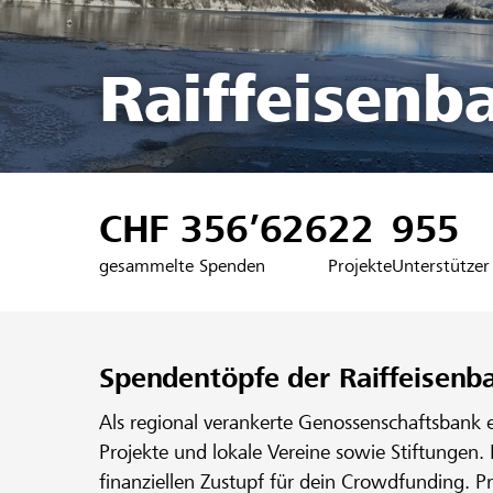
Raiffeisenb
CHF 356’626
22
955
gesammelte Spenden
Projekte
Unterstützer
Spendentöpfe der Raiffeisenb
Als regional verankerte Genossenschaftsbank 
Projekte und lokale Vereine sowie Stiftungen.
finanziellen Zustupf für dein Crowdfunding. P