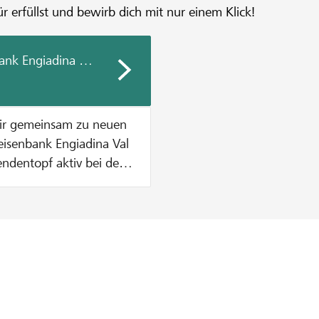
r erfüllst und bewirb dich mit nur einem Klick!
ank Engiadina Val Müstair
air gemeinsam zu neuen
endentopf aktiv bei der
ende zu
etrag aus dem
höpft ist. Wie
. Dies solange bis
t sind ODER der
n CHF 1000 pro Projekt