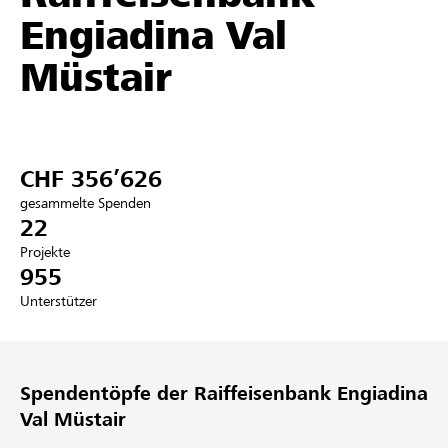
Engiadina Val
Partner / Raiffeisenbank
Müstair
Anmelden
CHF 356’626
Registrieren
gesammelte Spenden
22
Projekte
955
DE
FR
IT
Unterstützer
Spendentöpfe der Raiffeisenbank Engiadina
Val Müstair