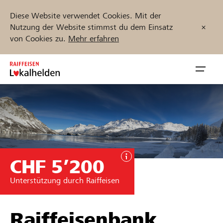
Diese Website verwendet Cookies. Mit der
Nutzung der Website stimmst du dem Einsatz
von Cookies zu.
Mehr erfahren
Zum
Inhalt
Navig
springen
öffnen
Jetzt starten
CHF 5’200
Projekte und Organisationen finden
Unterstützung durch Raiffeisen
Unterstützen
Hilfe & Support
Raiffeisenbank