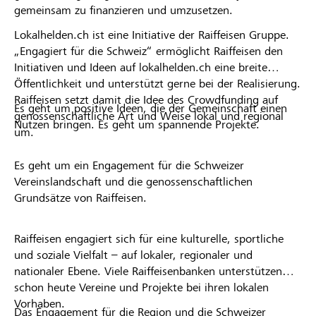
gemeinsam zu finanzieren und umzusetzen.
Lokalhelden.ch ist eine Initiative der Raiffeisen Gruppe.
„Engagiert für die Schweiz“ ermöglicht Raiffeisen den
Initiativen und Ideen auf lokalhelden.ch eine breite
Öffentlichkeit und unterstützt gerne bei der Realisierung.
Raiffeisen setzt damit die Idee des Crowdfunding auf
Es geht um positive Ideen, die der Gemeinschaft einen
genossenschaftliche Art und Weise lokal und regional
Nutzen bringen. Es geht um spannende Projekte.
um.
Es geht um ein Engagement für die Schweizer
Vereinslandschaft und die genossenschaftlichen
Grundsätze von Raiffeisen.
Raiffeisen engagiert sich für eine kulturelle, sportliche
und soziale Vielfalt – auf lokaler, regionaler und
nationaler Ebene. Viele Raiffeisenbanken unterstützen
schon heute Vereine und Projekte bei ihren lokalen
Vorhaben.
Das Engagement für die Region und die Schweizer