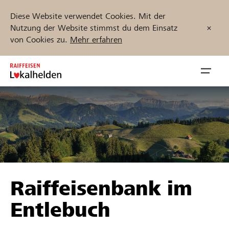
Diese Website verwendet Cookies. Mit der
Nutzung der Website stimmst du dem Einsatz
von Cookies zu.
Mehr erfahren
Zum
Inhalt
Navig
springen
öffnen
Jetzt starten
Projekte und Organisationen finden
Raiffeisenbank im
Unterstützen
Entlebuch
Hilfe & Support