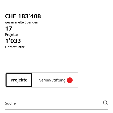
Partner / Raiffeisenbank
CHF 183’408
gesammelte Spenden
17
Projekte
Anmelden
1’033
Unterstützer
Registrieren
Entdecke
DE
FR
IT
Projekte
und
Projekte
Verein/Stiftung
1
Organisationen
der
Page
Suche