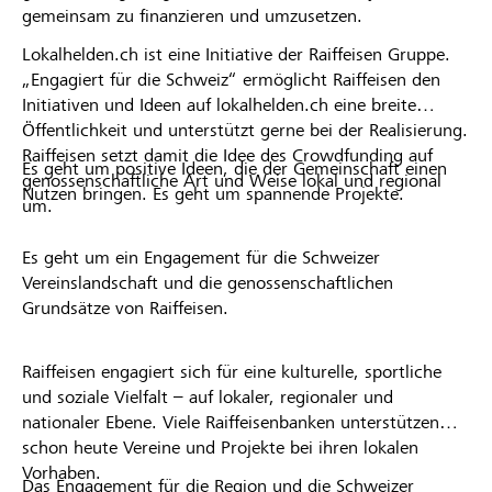
gemeinsam zu finanzieren und umzusetzen.
Lokalhelden.ch ist eine Initiative der Raiffeisen Gruppe.
„Engagiert für die Schweiz“ ermöglicht Raiffeisen den
Initiativen und Ideen auf lokalhelden.ch eine breite
Öffentlichkeit und unterstützt gerne bei der Realisierung.
Raiffeisen setzt damit die Idee des Crowdfunding auf
Es geht um positive Ideen, die der Gemeinschaft einen
genossenschaftliche Art und Weise lokal und regional
Nutzen bringen. Es geht um spannende Projekte.
um.
Es geht um ein Engagement für die Schweizer
Vereinslandschaft und die genossenschaftlichen
Grundsätze von Raiffeisen.
Raiffeisen engagiert sich für eine kulturelle, sportliche
und soziale Vielfalt – auf lokaler, regionaler und
nationaler Ebene. Viele Raiffeisenbanken unterstützen
schon heute Vereine und Projekte bei ihren lokalen
Vorhaben.
Das Engagement für die Region und die Schweizer