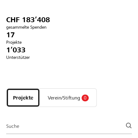
Partner / Raiffeisenbank
CHF 183’408
gesammelte Spenden
17
Projekte
Anmelden
1’033
Unterstützer
Registrieren
Entdecke
DE
FR
IT
Projekte
und
Projekte
Verein/Stiftung
0
Organisationen
der
Page
Suche