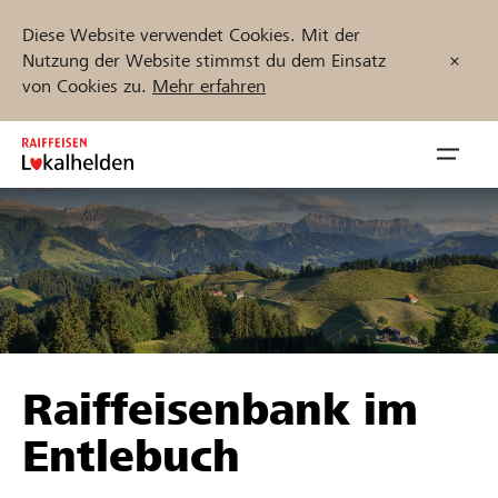
Diese Website verwendet Cookies. Mit der
Nutzung der Website stimmst du dem Einsatz
von Cookies zu.
Mehr erfahren
Zum
Inhalt
Navig
springen
öffnen
Jetzt starten
Projekte und Organisationen finden
Raiffeisenbank im
Unterstützen
Entlebuch
Hilfe & Support