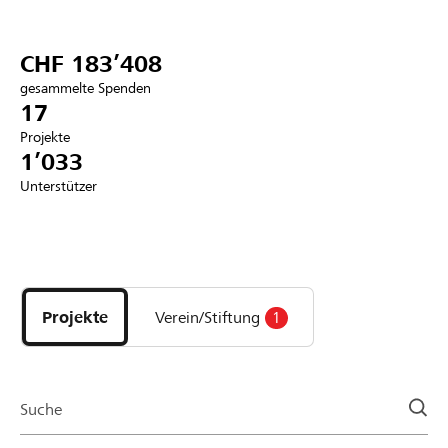
Partner / Raiffeisenbank
CHF 183’408
gesammelte Spenden
17
Projekte
Anmelden
1’033
Unterstützer
Registrieren
Entdecke
DE
FR
IT
Projekte
und
Projekte
Verein/Stiftung
1
Organisationen
der
Page
Suche