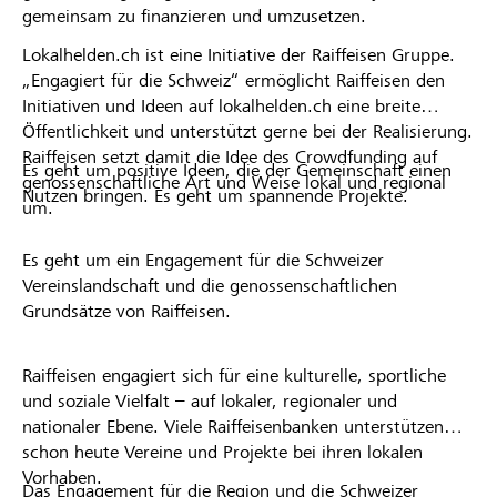
gemeinsam zu finanzieren und umzusetzen.
Lokalhelden.ch ist eine Initiative der Raiffeisen Gruppe.
„Engagiert für die Schweiz“ ermöglicht Raiffeisen den
Initiativen und Ideen auf lokalhelden.ch eine breite
Öffentlichkeit und unterstützt gerne bei der Realisierung.
Raiffeisen setzt damit die Idee des Crowdfunding auf
Es geht um positive Ideen, die der Gemeinschaft einen
genossenschaftliche Art und Weise lokal und regional
Nutzen bringen. Es geht um spannende Projekte.
um.
Es geht um ein Engagement für die Schweizer
Vereinslandschaft und die genossenschaftlichen
Grundsätze von Raiffeisen.
Raiffeisen engagiert sich für eine kulturelle, sportliche
und soziale Vielfalt – auf lokaler, regionaler und
nationaler Ebene. Viele Raiffeisenbanken unterstützen
schon heute Vereine und Projekte bei ihren lokalen
Vorhaben.
Das Engagement für die Region und die Schweizer