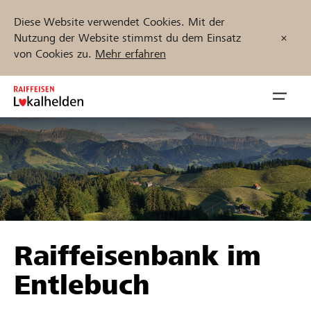
Diese Website verwendet Cookies. Mit der
Nutzung der Website stimmst du dem Einsatz
von Cookies zu.
Mehr erfahren
Zum
Inhalt
Navig
springen
öffnen
Jetzt starten
Projekte und Organisationen finden
Raiffeisenbank im
Unterstützen
Entlebuch
Hilfe & Support