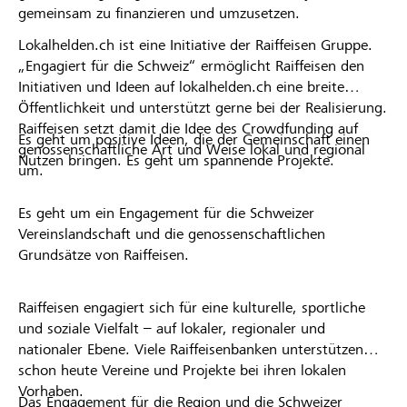
gemeinsam zu finanzieren und umzusetzen.
Lokalhelden.ch ist eine Initiative der Raiffeisen Gruppe.
„Engagiert für die Schweiz“ ermöglicht Raiffeisen den
Initiativen und Ideen auf lokalhelden.ch eine breite
Öffentlichkeit und unterstützt gerne bei der Realisierung.
Raiffeisen setzt damit die Idee des Crowdfunding auf
Es geht um positive Ideen, die der Gemeinschaft einen
genossenschaftliche Art und Weise lokal und regional
Nutzen bringen. Es geht um spannende Projekte.
um.
Es geht um ein Engagement für die Schweizer
Vereinslandschaft und die genossenschaftlichen
Grundsätze von Raiffeisen.
Raiffeisen engagiert sich für eine kulturelle, sportliche
und soziale Vielfalt – auf lokaler, regionaler und
nationaler Ebene. Viele Raiffeisenbanken unterstützen
schon heute Vereine und Projekte bei ihren lokalen
Vorhaben.
Das Engagement für die Region und die Schweizer