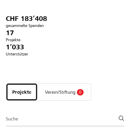
Partner / Raiffeisenbank
CHF 183’408
gesammelte Spenden
17
Projekte
Anmelden
1’033
Unterstützer
Registrieren
Entdecke
DE
FR
IT
Projekte
und
Projekte
Verein/Stiftung
0
Organisationen
der
Page
Suche