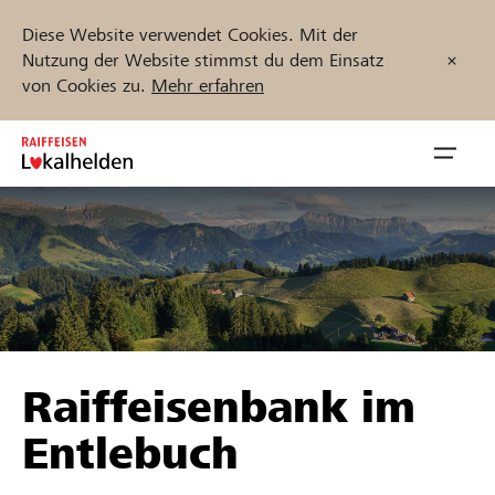
Diese Website verwendet Cookies. Mit der
Nutzung der Website stimmst du dem Einsatz
von Cookies zu.
Mehr erfahren
Zum
Inhalt
Navig
springen
öffnen
Jetzt starten
Projekte und Organisationen finden
Raiffeisenbank im
Unterstützen
Entlebuch
Hilfe & Support