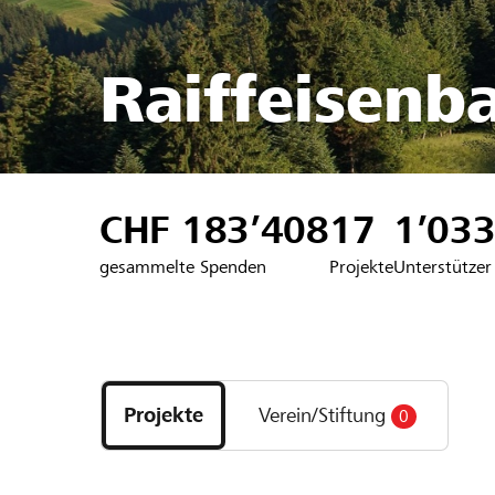
Raiffeisenb
CHF 183’408
17
1’03
gesammelte Spenden
Projekte
Unterstützer
Entdecke
Projekte
Projekte
Verein/Stiftung
0
und
Organisationen
der