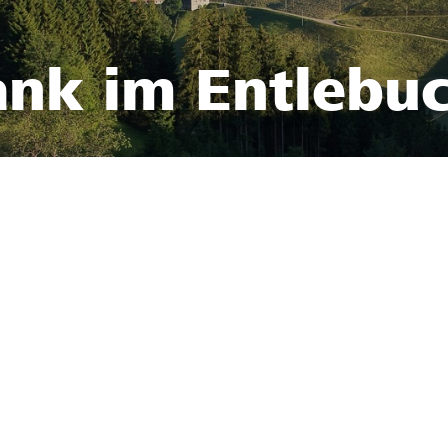
ank im Entlebu
3