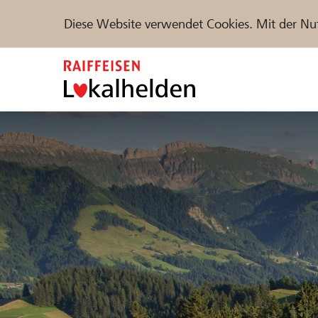
Diese Website verwendet Cookies. Mit der Nu
Zum
Inhalt
springen
Unterstützen
Hilfe & Support
Partne
Projekte und Organisationen finden
DE
FR
IT