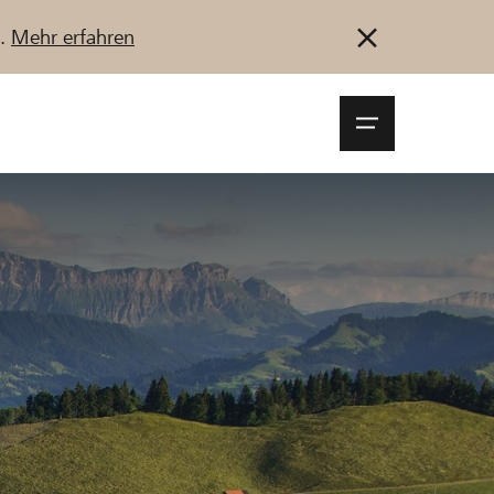
u.
Mehr erfahren
Navigationsm
öffnen
Anmelden
Registrieren
Jetzt starten