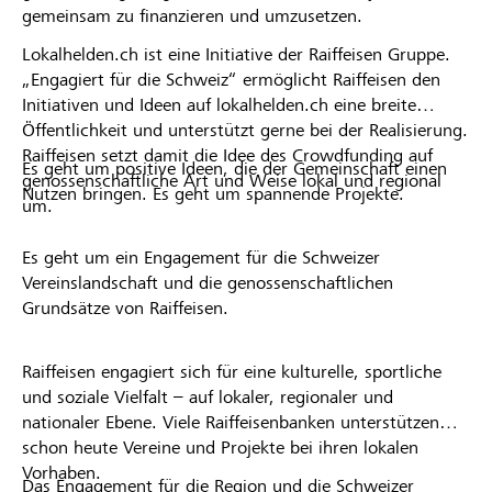
gemeinsam zu finanzieren und umzusetzen.
Lokalhelden.ch ist eine Initiative der Raiffeisen Gruppe.
„Engagiert für die Schweiz“ ermöglicht Raiffeisen den
Initiativen und Ideen auf lokalhelden.ch eine breite
Öffentlichkeit und unterstützt gerne bei der Realisierung.
Raiffeisen setzt damit die Idee des Crowdfunding auf
Es geht um positive Ideen, die der Gemeinschaft einen
genossenschaftliche Art und Weise lokal und regional
Nutzen bringen. Es geht um spannende Projekte.
um.
Es geht um ein Engagement für die Schweizer
Vereinslandschaft und die genossenschaftlichen
Grundsätze von Raiffeisen.
Raiffeisen engagiert sich für eine kulturelle, sportliche
und soziale Vielfalt – auf lokaler, regionaler und
nationaler Ebene. Viele Raiffeisenbanken unterstützen
schon heute Vereine und Projekte bei ihren lokalen
Vorhaben.
Das Engagement für die Region und die Schweizer