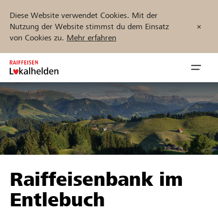
Diese Website verwendet Cookies. Mit der
Nutzung der Website stimmst du dem Einsatz
von Cookies zu.
Mehr erfahren
Zum
Inhalt
Navig
springen
öffnen
Jetzt starten
Projekte und Organisationen finden
Raiffeisenbank im
Unterstützen
Entlebuch
Hilfe & Support