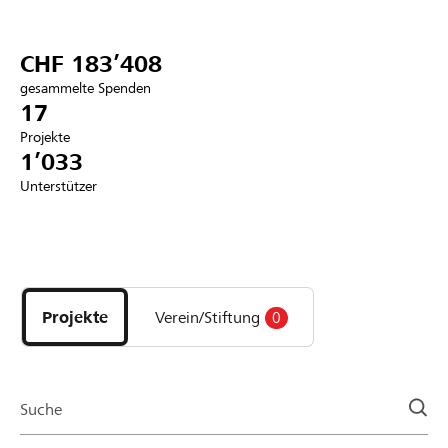
Partner / Raiffeisenbank
CHF 183’408
gesammelte Spenden
17
Projekte
Anmelden
1’033
Unterstützer
Registrieren
Entdecke
DE
FR
IT
Projekte
und
Projekte
Verein/Stiftung
0
Organisationen
der
Page
Suche