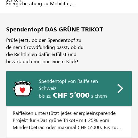
Energieberatung zu Mobilität,
Gebäude, Sport- und
Restaurationsbetrieb. Gemeinsam
wird ein Projekt evaluiert, das ein
Spendentopf DAS GRÜNE TRIKOT
hohes Potenzial an Energie- sowie
Kosteneinsparungen aufweist.
Prüfe jetzt, ob der Spendentopf zu
Mittels Crowdfunding werden auf
deinem Crowdfunding passt, ob du
lokalhelden.ch die benötigten
die Richtlinien dafür erfüllst und
finanziellen Mittel gesammelt.
bewirb dich mit nur einem Klick!
Spendentopf von Raiffeisen
Schweiz
CHF 5’000
bis zu
sichern
Raiffeisen unterstützt jedes energieeinsparende
Projekt für «Das grüne Trikot» mit 25% vom
Mindestbetrag oder maximal CHF 5'000. Bis zum
Erreichen diesem Betrag wird jede Spende bis CHF