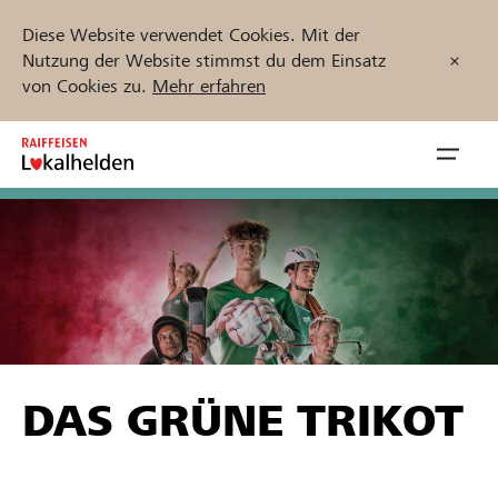
Diese Website verwendet Cookies. Mit der
Nutzung der Website stimmst du dem Einsatz
von Cookies zu.
Mehr erfahren
Zum
Inhalt
Navig
springen
öffnen
Jetzt starten
Projekte und Organisationen finden
DAS GRÜNE TRIKOT
Unterstützen
Hilfe & Support