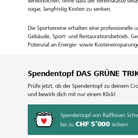
verwirklichen, ohne dass die Vereinskasse bel
sogar, langfristig Kosten zu senken.
Die Sportvereine erhalten eine professionelle
Gebäude, Sport- und Restaurationsbetrieb. Gem
Potenzial an Energie- sowie Kosteneinsparun
lokalhelden.ch die benötigten finanziellen Mit
Spendentopf DAS GRÜNE TRI
Prüfe jetzt, ob der Spendentopf zu deinem Crow
und bewirb dich mit nur einem Klick!
Spendentopf von Raiffeisen Sch
CHF 5’000
bis zu
sichern