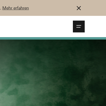
u.
Mehr erfahren
Navigationsm
öffnen
Anmelden
Registrieren
Jetzt starten