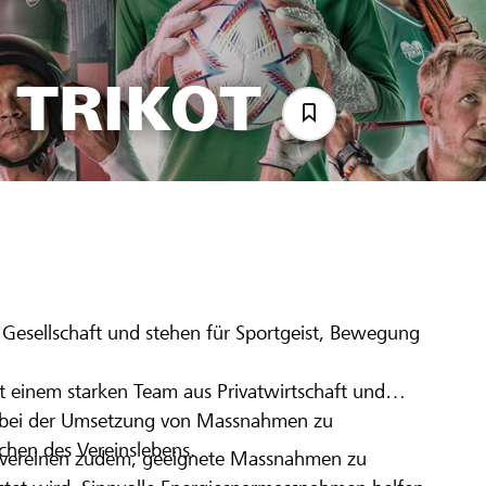
 TRIKOT
5
r Gesellschaft und stehen für Sportgeist, Bewegung
einem starken Team aus Privatwirtschaft und
ne bei der Umsetzung von Massnahmen zu
ichen des Vereinslebens.
tvereinen zudem, geeignete Massnahmen zu