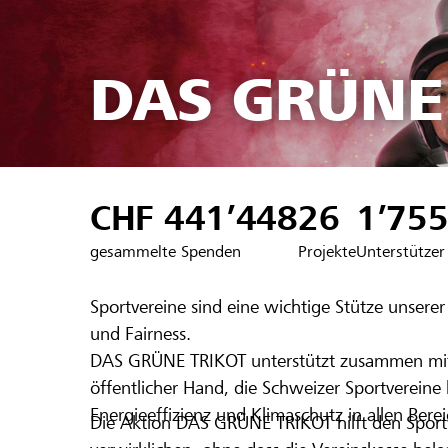
DAS GRÜNE
CHF 441’448
26
1’75
gesammelte Spenden
Projekte
Unterstützer
Sportvereine sind eine wichtige Stütze unsere
und Fairness.
DAS GRÜNE TRIKOT unterstützt zusammen mit 
öffentlicher Hand, die Schweizer Sportverei
Energieeffizienz und Klimaschutz in allen Bere
Die Aktion DAS GRÜNE TRIKOT hilft den Spor