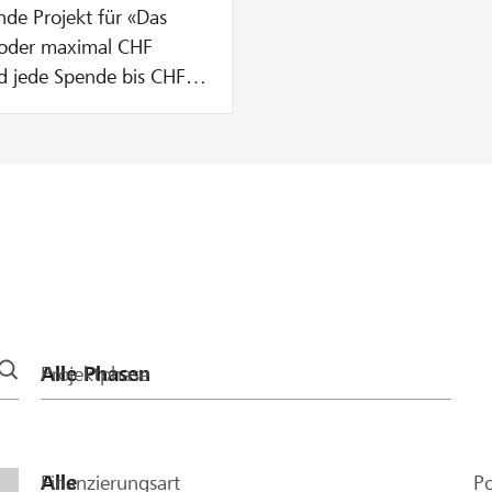
nde Projekt für «Das
 oder maximal CHF
rd jede Spende bis CHF
t, wird deine Spende
ht.
Projektphase
Finanzierungsart
Po