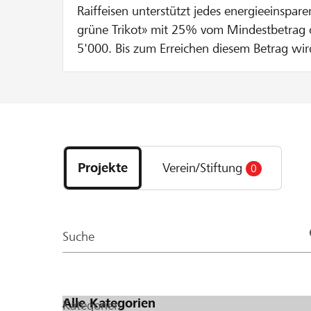
Raiffeisen unterstützt jedes energieeinspare
grüne Trikot» mit 25% vom Mindestbetrag
5'000. Bis zum Erreichen diesem Betrag wi
250 verdoppelt. Wenn du CHF 100 spendes
sogleich auf CHF 200 durch Raiffeisen erhö
Entdecke
Projekte
Projekte
Verein/Stiftung
0
und
Organisationen
der
Page
Suche
Kategorien