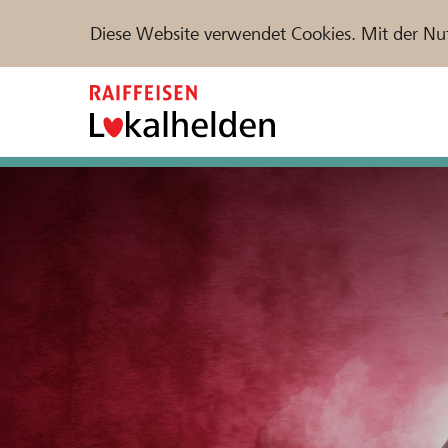
Diese Website verwendet Cookies. Mit der Nu
Zum
Inhalt
springen
Unterstützen
Hilfe & Support
Partne
Projekte und Organisationen finden
DE
FR
IT