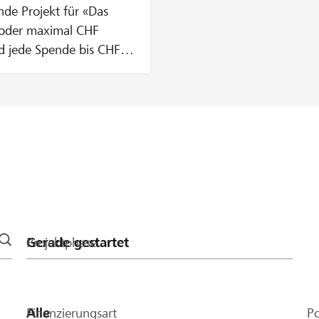
nde Projekt für «Das
 oder maximal CHF
rd jede Spende bis CHF
t, wird deine Spende
ht.
Projektphase
Finanzierungsart
Po