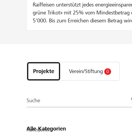
Raiffeisen unterstützt jedes energieeinspare
grüne Trikot» mit 25% vom Mindestbetrag
5'000. Bis zum Erreichen diesem Betrag wi
250 verdoppelt. Wenn du CHF 100 spendes
sogleich auf CHF 200 durch Raiffeisen erhö
Entdecke
Projekte
Projekte
Verein/Stiftung
0
und
Organisationen
der
Page
Suche
Kategorien