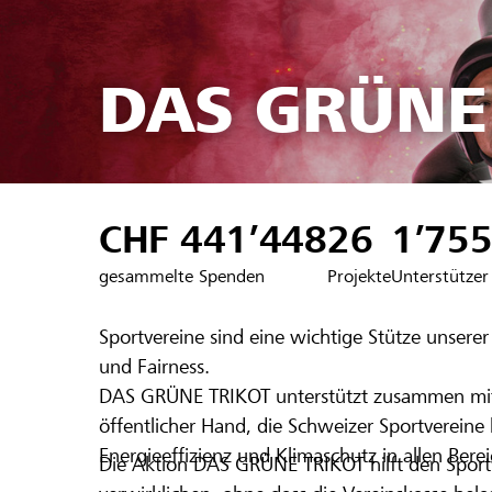
DAS GRÜNE
CHF 441’448
26
1’75
gesammelte Spenden
Projekte
Unterstützer
Sportvereine sind eine wichtige Stütze unsere
und Fairness.
DAS GRÜNE TRIKOT unterstützt zusammen mit 
öffentlicher Hand, die Schweizer Sportverei
Energieeffizienz und Klimaschutz in allen Bere
Die Aktion DAS GRÜNE TRIKOT hilft den Spor