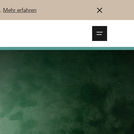
u.
Mehr erfahren
Navigationsm
öffnen
Anmelden
Registrieren
Jetzt starten