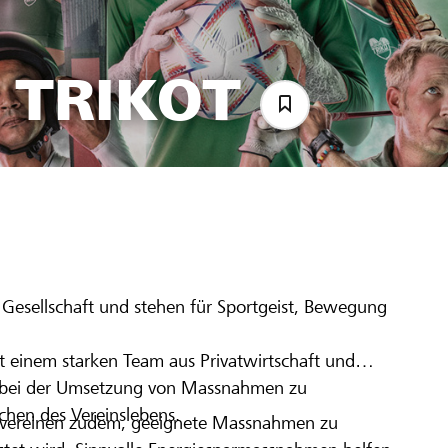
 TRIKOT
5
r Gesellschaft und stehen für Sportgeist, Bewegung
einem starken Team aus Privatwirtschaft und
ne bei der Umsetzung von Massnahmen zu
ichen des Vereinslebens.
tvereinen zudem, geeignete Massnahmen zu