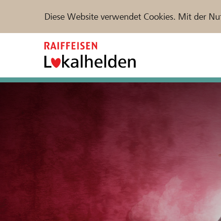
Diese Website verwendet Cookies. Mit der Nu
Zum
Inhalt
springen
Unterstützen
Hilfe & Support
Partne
Projekte und Organisationen finden
DE
FR
IT