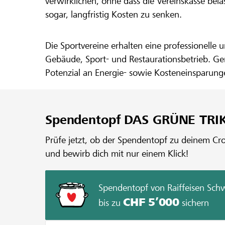
verwirklichen, ohne dass die Vereinskasse bel
sogar, langfristig Kosten zu senken.
Die Sportvereine erhalten eine professionelle
Gebäude, Sport- und Restaurationsbetrieb. Gem
Potenzial an Energie- sowie Kosteneinsparun
lokalhelden.ch die benötigten finanziellen Mit
Spendentopf DAS GRÜNE TRI
Prüfe jetzt, ob der Spendentopf zu deinem Crow
und bewirb dich mit nur einem Klick!
Spendentopf von Raiffeisen Sch
CHF 5’000
bis zu
sichern