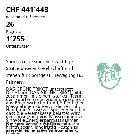
CHF 441’448
Partner / Raiffeisenbank
gesammelte Spenden
26
Projekte
1’755
Anmelden
Unterstützer
Registrieren
Sportvereine sind eine wichtige
Stütze unserer Gesellschaft und
stehen für Sportgeist, Bewegung und
Fairness.
DE
FR
IT
DAS GRÜNE TRIKOT unterstützt
Die Aktion DAS GRÜNE TRIKOT hilft
zusammen mit einem starken Team
den Sportvereinen zudem, geeignete
aus Privatwirtschaft und öffentlicher
Massnahmen zu verwirklichen, ohne
Hand, die Schweizer Sportvereine bei
dass die Vereinskasse belastet wird.
der Umsetzung von Massnahmen zu
Sinnvolle Energiesparmassnahmen
Energieeffizienz und Klimaschutz in
Die Sportvereine erhalten eine
helfen sogar, langfristig Kosten zu
allen Bereichen des Vereinslebens.
professionelle und umfassende
senken.