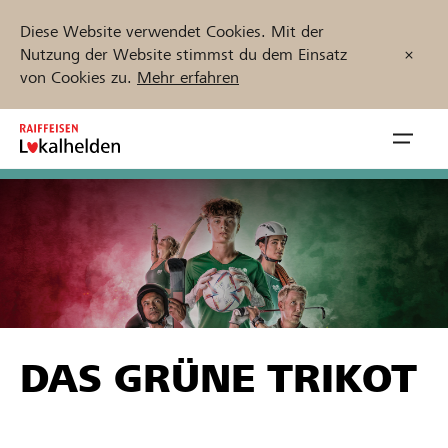
Diese Website verwendet Cookies. Mit der
Nutzung der Website stimmst du dem Einsatz
von Cookies zu.
Mehr erfahren
Zum
Inhalt
Navig
springen
öffnen
Jetzt starten
Projekte und Organisationen finden
DAS GRÜNE TRIKOT
Unterstützen
Hilfe & Support