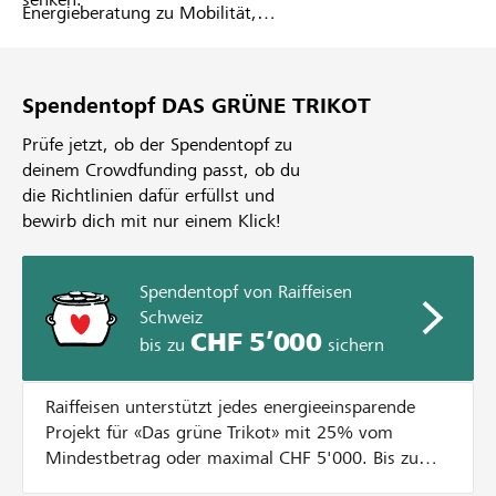
Energieberatung zu Mobilität,
Gebäude, Sport- und
Restaurationsbetrieb. Gemeinsam
wird ein Projekt evaluiert, das ein
Spendentopf DAS GRÜNE TRIKOT
hohes Potenzial an Energie- sowie
Kosteneinsparungen aufweist.
Prüfe jetzt, ob der Spendentopf zu
Mittels Crowdfunding werden auf
deinem Crowdfunding passt, ob du
lokalhelden.ch die benötigten
die Richtlinien dafür erfüllst und
finanziellen Mittel gesammelt.
bewirb dich mit nur einem Klick!
Spendentopf von Raiffeisen
Schweiz
CHF 5’000
bis zu
sichern
Raiffeisen unterstützt jedes energieeinsparende
Projekt für «Das grüne Trikot» mit 25% vom
Mindestbetrag oder maximal CHF 5'000. Bis zum
Erreichen diesem Betrag wird jede Spende bis CHF