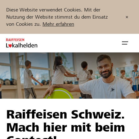
Diese Website verwendet Cookies. Mit der
Nutzung der Website stimmst du dem Einsatz
von Cookies zu.
Mehr erfahren
Zum
Inhalt
Navig
springen
öffnen
Jetzt starten
Projekte und Organisationen finden
Raiffeisen Schweiz.
Unterstützen
Mach hier mit beim
Hilfe & Support