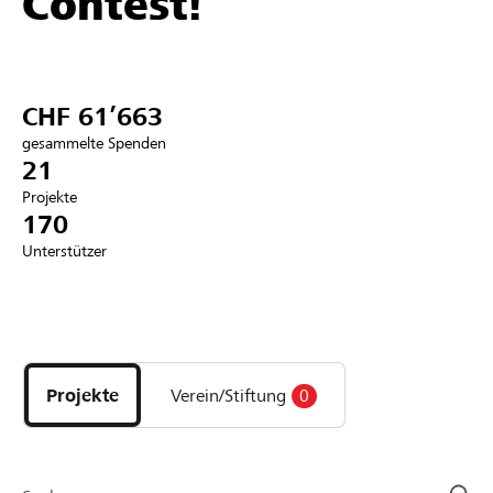
Contest!
Partner / Raiffeisenbank
CHF 61’663
gesammelte Spenden
Anmelden
21
Projekte
170
Registrieren
Unterstützer
DE
FR
IT
Entdecke
Projekte
und
Projekte
Verein/Stiftung
0
Organisationen
der
Page