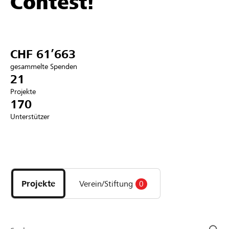
Contest!
Partner / Raiffeisenbank
CHF 61’663
gesammelte Spenden
Anmelden
21
Projekte
170
Registrieren
Unterstützer
DE
FR
IT
Entdecke
Projekte
und
Projekte
Verein/Stiftung
0
Organisationen
der
Page