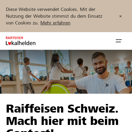
Diese Website verwendet Cookies. Mit der
Nutzung der Website stimmst du dem Einsatz
von Cookies zu.
Mehr erfahren
Zum
Inhalt
Navig
springen
öffnen
Jetzt starten
Projekte und Organisationen finden
Raiffeisen Schweiz.
Unterstützen
Mach hier mit beim
Hilfe & Support