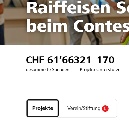
Raiffeisen 
beim Contes
CHF 61’663
21
170
gesammelte Spenden
Projekte
Unterstützer
Entdecke
Projekte
Projekte
Verein/Stiftung
0
und
Organisationen
der