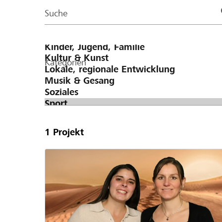
Page
Suche
Kategorien
1
Projekt