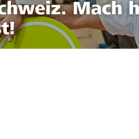
Schweiz. Mach h
t!