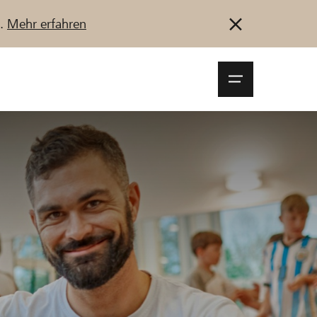
u.
Mehr erfahren
Navigationsm
öffnen
Anmelden
Registrieren
Jetzt starten