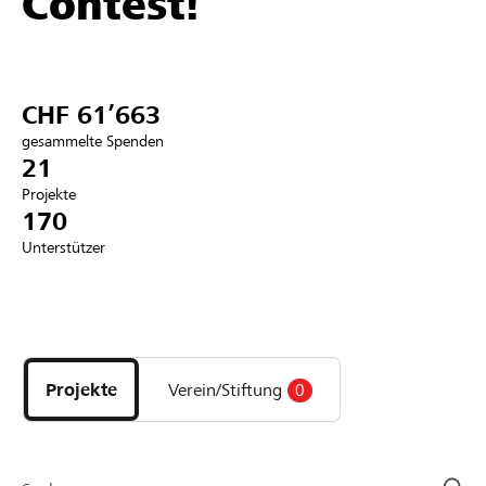
Contest!
Partner / Raiffeisenbank
CHF 61’663
gesammelte Spenden
Anmelden
21
Projekte
170
Registrieren
Unterstützer
DE
FR
IT
Entdecke
Projekte
und
Projekte
Verein/Stiftung
0
Organisationen
der
Page