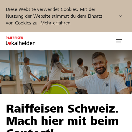
Diese Website verwendet Cookies. Mit der
Nutzung der Website stimmst du dem Einsatz
von Cookies zu.
Mehr erfahren
Zum
Inhalt
Navig
springen
öffnen
Jetzt starten
Projekte und Organisationen finden
Raiffeisen Schweiz.
Unterstützen
Mach hier mit beim
Hilfe & Support