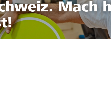
Schweiz. Mach h
t!