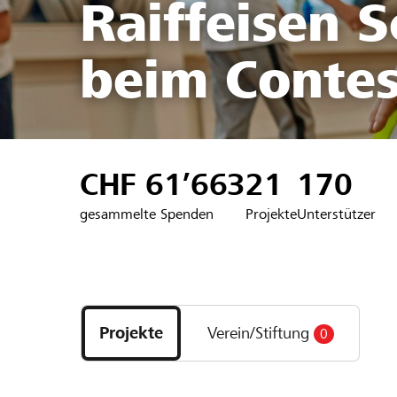
Raiffeisen 
beim Contes
CHF 61’663
21
170
gesammelte Spenden
Projekte
Unterstützer
Entdecke
Projekte
Projekte
Verein/Stiftung
0
und
Organisationen
der