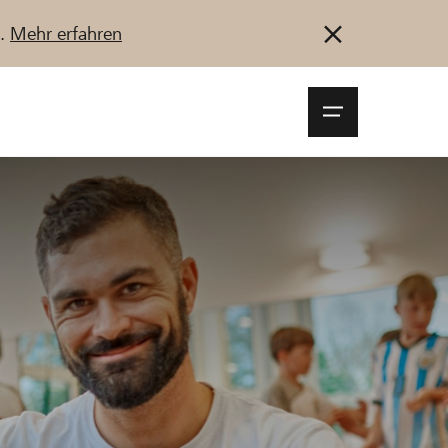
u.
Mehr erfahren
Navigationsm
öffnen
Anmelden
Registrieren
Jetzt starten