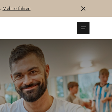
u.
Mehr erfahren
Navigationsm
öffnen
Anmelden
Registrieren
Jetzt starten