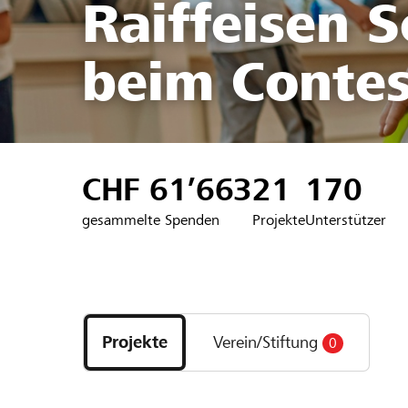
Raiffeisen 
beim Contes
CHF 61’663
21
170
gesammelte Spenden
Projekte
Unterstützer
Entdecke
Projekte
Projekte
Verein/Stiftung
0
und
Organisationen
der