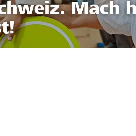
Schweiz. Mach h
t!