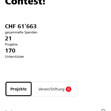
Contest!
Partner / Raiffeisenbank
CHF 61’663
gesammelte Spenden
Anmelden
21
Projekte
170
Registrieren
Unterstützer
DE
FR
IT
Entdecke
Projekte
und
Projekte
Verein/Stiftung
0
Organisationen
der
Page