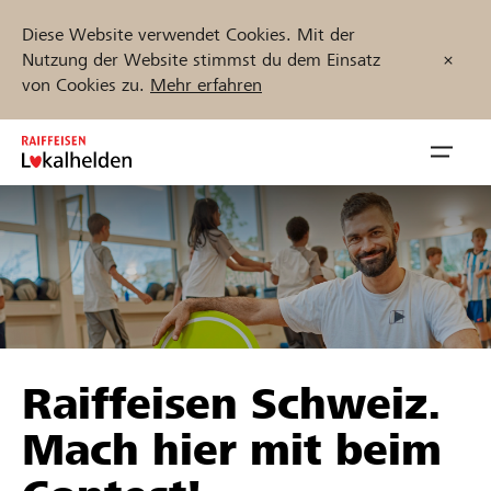
Diese Website verwendet Cookies. Mit der
Nutzung der Website stimmst du dem Einsatz
von Cookies zu.
Mehr erfahren
Zum
Inhalt
Navig
springen
öffnen
Jetzt starten
Projekte und Organisationen finden
Raiffeisen Schweiz.
Unterstützen
Mach hier mit beim
Hilfe & Support