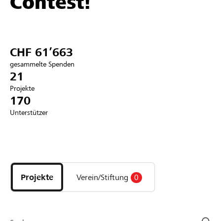
Contest!
Partner / Raiffeisenbank
CHF 61’663
gesammelte Spenden
Anmelden
21
Projekte
170
Registrieren
Unterstützer
DE
FR
IT
Entdecke
Projekte
und
Projekte
Verein/Stiftung
0
Organisationen
der
Page