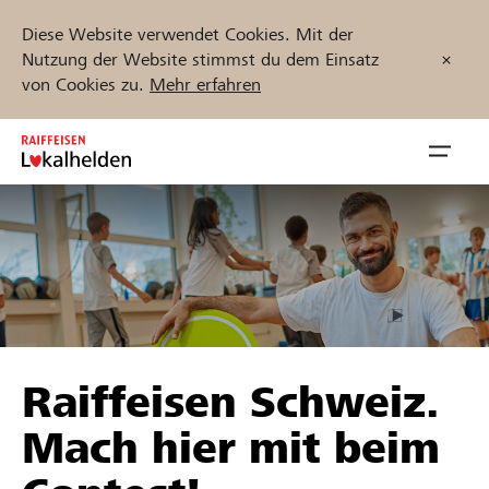
Diese Website verwendet Cookies. Mit der
Nutzung der Website stimmst du dem Einsatz
von Cookies zu.
Mehr erfahren
Zum
Inhalt
Navig
springen
öffnen
Jetzt starten
Projekte und Organisationen finden
Raiffeisen Schweiz.
Unterstützen
Mach hier mit beim
Hilfe & Support