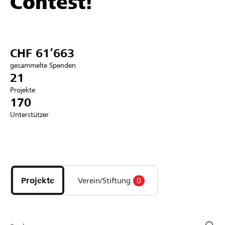
Contest!
Partner / Raiffeisenbank
CHF 61’663
gesammelte Spenden
Anmelden
21
Projekte
170
Registrieren
Unterstützer
DE
FR
IT
Entdecke
Projekte
und
Projekte
Verein/Stiftung
0
Organisationen
der
Page