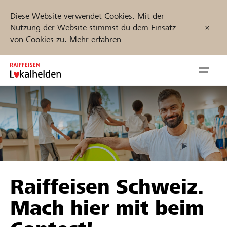
Diese Website verwendet Cookies. Mit der
Nutzung der Website stimmst du dem Einsatz
von Cookies zu.
Mehr erfahren
Zum
Inhalt
Navig
springen
öffnen
Jetzt starten
Projekte und Organisationen finden
Raiffeisen Schweiz.
Unterstützen
Mach hier mit beim
Hilfe & Support