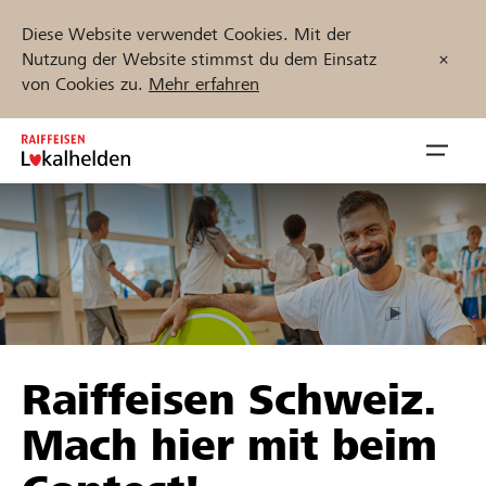
Diese Website verwendet Cookies. Mit der
Nutzung der Website stimmst du dem Einsatz
von Cookies zu.
Mehr erfahren
Zum
Inhalt
Navig
springen
öffnen
Jetzt starten
Projekte und Organisationen finden
Raiffeisen Schweiz.
Unterstützen
Mach hier mit beim
Hilfe & Support