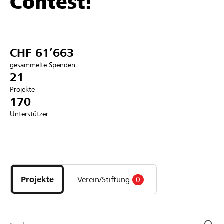
Contest!
Partner / Raiffeisenbank
CHF 61’663
gesammelte Spenden
Anmelden
21
Projekte
170
Registrieren
Unterstützer
DE
FR
IT
Entdecke
Projekte
und
Projekte
Verein/Stiftung
0
Organisationen
der
Page