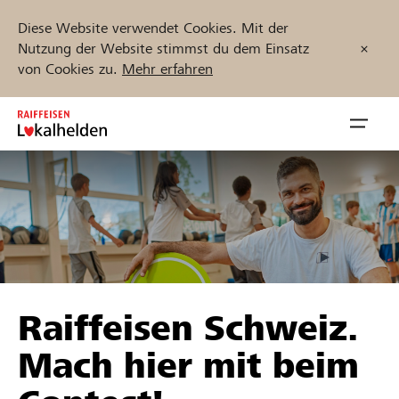
Diese Website verwendet Cookies. Mit der
Nutzung der Website stimmst du dem Einsatz
von Cookies zu.
Mehr erfahren
Zum
Inhalt
Navig
springen
öffnen
Jetzt starten
Projekte und Organisationen finden
Raiffeisen Schweiz.
Unterstützen
Mach hier mit beim
Hilfe & Support