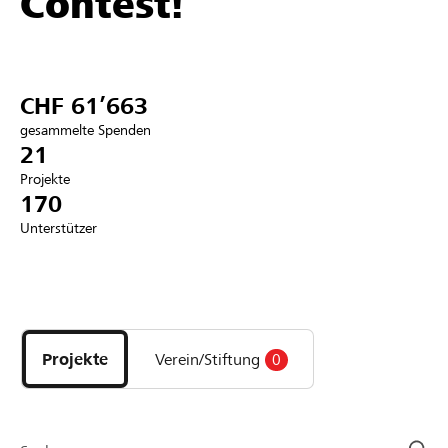
Contest!
Partner / Raiffeisenbank
CHF 61’663
gesammelte Spenden
Anmelden
21
Projekte
170
Registrieren
Unterstützer
DE
FR
IT
Entdecke
Projekte
und
Projekte
Verein/Stiftung
0
Organisationen
der
Page