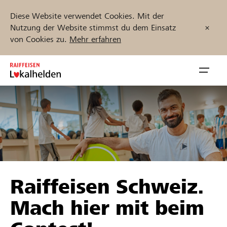
Diese Website verwendet Cookies. Mit der
Nutzung der Website stimmst du dem Einsatz
von Cookies zu.
Mehr erfahren
Zum
Inhalt
Navig
springen
öffnen
Jetzt starten
Projekte und Organisationen finden
Raiffeisen Schweiz.
Unterstützen
Mach hier mit beim
Hilfe & Support