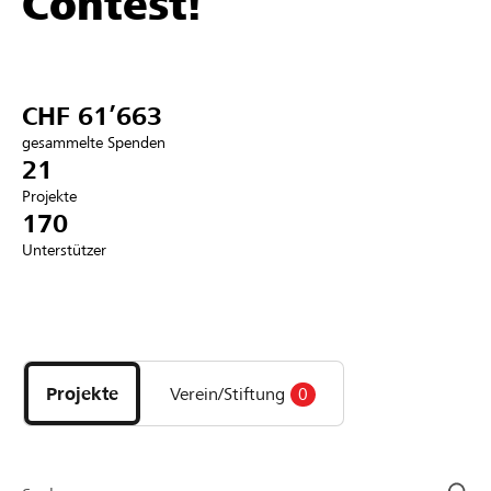
Contest!
Partner / Raiffeisenbank
CHF 61’663
gesammelte Spenden
Anmelden
21
Projekte
170
Registrieren
Unterstützer
DE
FR
IT
Entdecke
Projekte
und
Projekte
Verein/Stiftung
0
Organisationen
der
Page