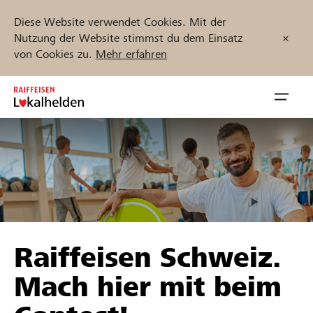
Diese Website verwendet Cookies. Mit der
Nutzung der Website stimmst du dem Einsatz
von Cookies zu.
Mehr erfahren
Zum
Inhalt
Navig
springen
öffnen
Jetzt starten
Projekte und Organisationen finden
Raiffeisen Schweiz.
Unterstützen
Mach hier mit beim
Hilfe & Support