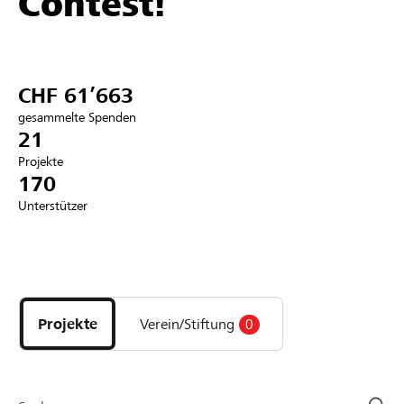
Contest!
Partner / Raiffeisenbank
CHF 61’663
gesammelte Spenden
Anmelden
21
Projekte
170
Registrieren
Unterstützer
DE
FR
IT
Entdecke
Projekte
und
Projekte
Verein/Stiftung
0
Organisationen
der
Page