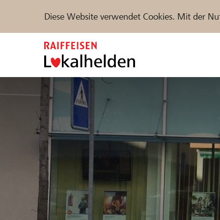
Diese Website verwendet Cookies. Mit der Nu
Zum
Inhalt
springen
Unterstützen
Hilfe & Support
Partne
Projekte und Organisationen finden
DE
FR
IT