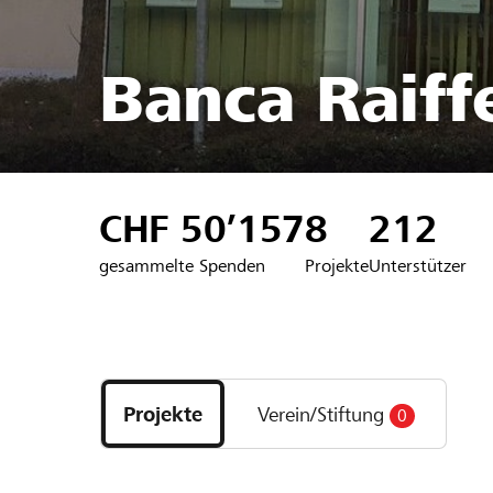
Banca Raiffe
CHF 50’157
8
212
gesammelte Spenden
Projekte
Unterstützer
Entdecke
Projekte
Projekte
Verein/Stiftung
0
und
Organisationen
der