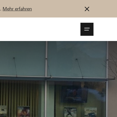
u.
Mehr erfahren
Navigationsm
öffnen
Anmelden
Registrieren
Jetzt starten