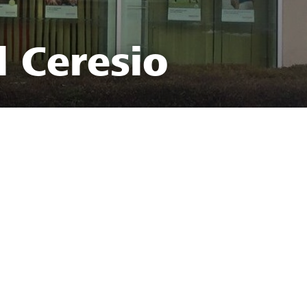
l Ceresio