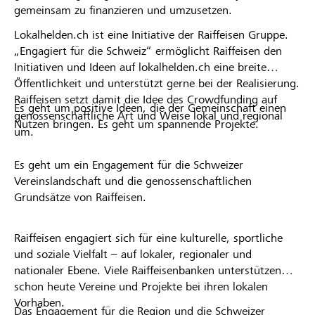
gemeinsam zu finanzieren und umzusetzen.
Lokalhelden.ch ist eine Initiative der Raiffeisen Gruppe.
„Engagiert für die Schweiz“ ermöglicht Raiffeisen den
Initiativen und Ideen auf lokalhelden.ch eine breite
Öffentlichkeit und unterstützt gerne bei der Realisierung.
Raiffeisen setzt damit die Idee des Crowdfunding auf
Es geht um positive Ideen, die der Gemeinschaft einen
genossenschaftliche Art und Weise lokal und regional
Nutzen bringen. Es geht um spannende Projekte.
um.
Es geht um ein Engagement für die Schweizer
Vereinslandschaft und die genossenschaftlichen
Grundsätze von Raiffeisen.
Raiffeisen engagiert sich für eine kulturelle, sportliche
und soziale Vielfalt – auf lokaler, regionaler und
nationaler Ebene. Viele Raiffeisenbanken unterstützen
schon heute Vereine und Projekte bei ihren lokalen
Vorhaben.
Das Engagement für die Region und die Schweizer