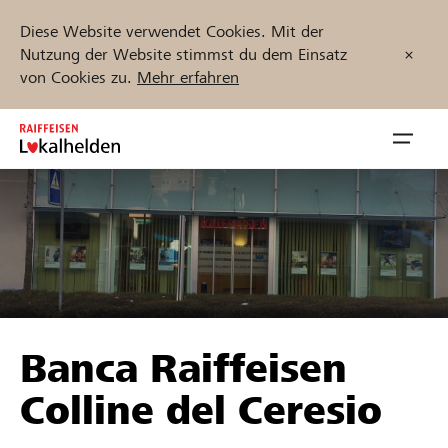
Diese Website verwendet Cookies. Mit der
Nutzung der Website stimmst du dem Einsatz
von Cookies zu.
Mehr erfahren
Zum
Inhalt
Navig
springen
öffnen
Jetzt starten
Projekte und Organisationen finden
Banca Raiffeisen
Unterstützen
Colline del Ceresio
Hilfe & Support