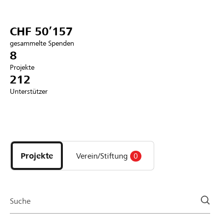
Partner / Raiffeisenbank
CHF 50’157
gesammelte Spenden
8
Projekte
Anmelden
212
Unterstützer
Registrieren
Entdecke
DE
FR
IT
Projekte
und
Projekte
Verein/Stiftung
0
Organisationen
der
Page
Suche