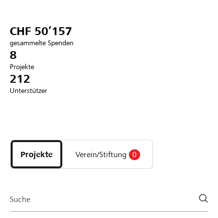
Partner / Raiffeisenbank
CHF 50’157
gesammelte Spenden
8
Projekte
Anmelden
212
Unterstützer
Registrieren
Entdecke
DE
FR
IT
Projekte
und
Projekte
Verein/Stiftung
0
Organisationen
der
Page
Suche