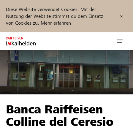
Diese Website verwendet Cookies. Mit der
Nutzung der Website stimmst du dem Einsatz
von Cookies zu.
Mehr erfahren
Zum
Inhalt
Navig
springen
öffnen
Jetzt starten
Projekte und Organisationen finden
Banca Raiffeisen
Unterstützen
Colline del Ceresio
Hilfe & Support