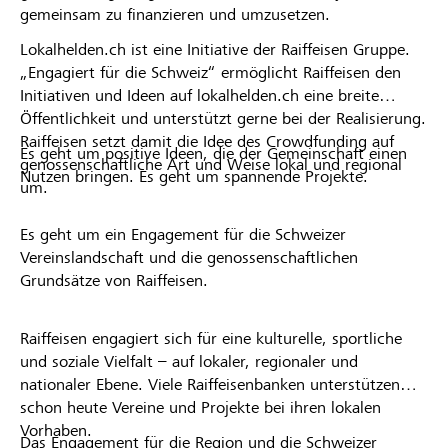
gemeinsam zu finanzieren und umzusetzen.
Lokalhelden.ch ist eine Initiative der Raiffeisen Gruppe.
„Engagiert für die Schweiz“ ermöglicht Raiffeisen den
Initiativen und Ideen auf lokalhelden.ch eine breite
Öffentlichkeit und unterstützt gerne bei der Realisierung.
Raiffeisen setzt damit die Idee des Crowdfunding auf
Es geht um positive Ideen, die der Gemeinschaft einen
genossenschaftliche Art und Weise lokal und regional
Nutzen bringen. Es geht um spannende Projekte.
um.
Es geht um ein Engagement für die Schweizer
Vereinslandschaft und die genossenschaftlichen
Grundsätze von Raiffeisen.
Raiffeisen engagiert sich für eine kulturelle, sportliche
und soziale Vielfalt – auf lokaler, regionaler und
nationaler Ebene. Viele Raiffeisenbanken unterstützen
schon heute Vereine und Projekte bei ihren lokalen
Vorhaben.
Das Engagement für die Region und die Schweizer