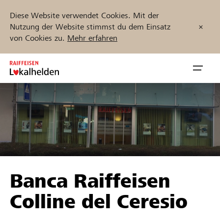
Diese Website verwendet Cookies. Mit der
Nutzung der Website stimmst du dem Einsatz
von Cookies zu.
Mehr erfahren
Zum
Inhalt
Navig
springen
öffnen
Jetzt starten
Projekte und Organisationen finden
Banca Raiffeisen
Unterstützen
Colline del Ceresio
Hilfe & Support