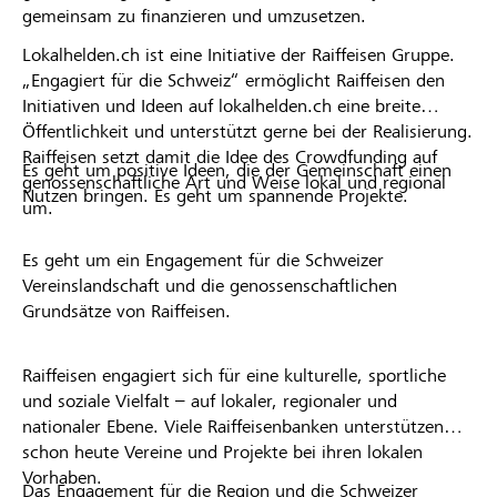
gemeinsam zu finanzieren und umzusetzen.
Lokalhelden.ch ist eine Initiative der Raiffeisen Gruppe.
„Engagiert für die Schweiz“ ermöglicht Raiffeisen den
Initiativen und Ideen auf lokalhelden.ch eine breite
Öffentlichkeit und unterstützt gerne bei der Realisierung.
Raiffeisen setzt damit die Idee des Crowdfunding auf
Es geht um positive Ideen, die der Gemeinschaft einen
genossenschaftliche Art und Weise lokal und regional
Nutzen bringen. Es geht um spannende Projekte.
um.
Es geht um ein Engagement für die Schweizer
Vereinslandschaft und die genossenschaftlichen
Grundsätze von Raiffeisen.
Raiffeisen engagiert sich für eine kulturelle, sportliche
und soziale Vielfalt – auf lokaler, regionaler und
nationaler Ebene. Viele Raiffeisenbanken unterstützen
schon heute Vereine und Projekte bei ihren lokalen
Vorhaben.
Das Engagement für die Region und die Schweizer