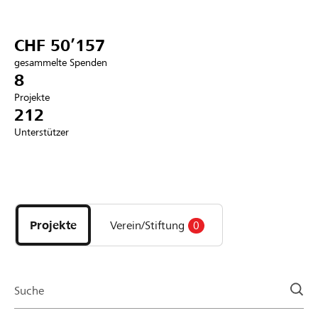
Partner / Raiffeisenbank
CHF 50’157
gesammelte Spenden
8
Projekte
Anmelden
212
Unterstützer
Registrieren
Entdecke
DE
FR
IT
Projekte
und
Projekte
Verein/Stiftung
0
Organisationen
der
Page
Suche