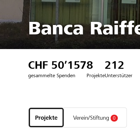
Banca Raiffe
CHF 50’157
8
212
gesammelte Spenden
Projekte
Unterstützer
Entdecke
Projekte
Projekte
Verein/Stiftung
0
und
Organisationen
der