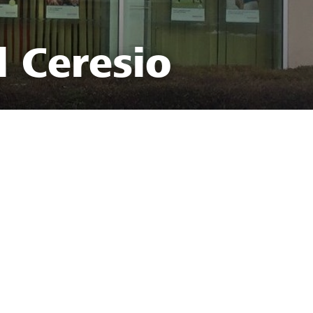
l Ceresio