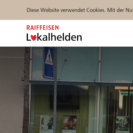
Diese Website verwendet Cookies. Mit der Nu
Zum
Inhalt
springen
Unterstützen
Hilfe & Support
Partne
Projekte und Organisationen finden
DE
FR
IT