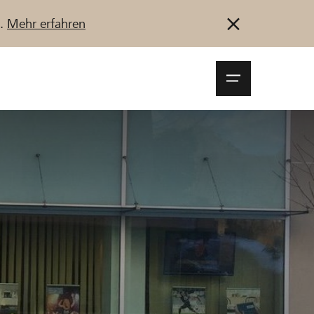
u.
Mehr erfahren
Navigationsm
öffnen
Anmelden
Registrieren
Jetzt starten