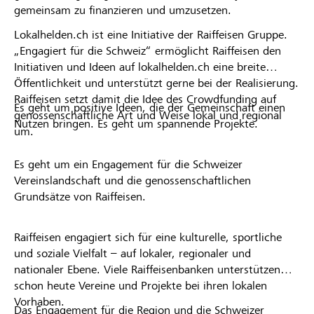
gemeinsam zu finanzieren und umzusetzen.
Lokalhelden.ch ist eine Initiative der Raiffeisen Gruppe.
„Engagiert für die Schweiz“ ermöglicht Raiffeisen den
Initiativen und Ideen auf lokalhelden.ch eine breite
Öffentlichkeit und unterstützt gerne bei der Realisierung.
Raiffeisen setzt damit die Idee des Crowdfunding auf
Es geht um positive Ideen, die der Gemeinschaft einen
genossenschaftliche Art und Weise lokal und regional
Nutzen bringen. Es geht um spannende Projekte.
um.
Es geht um ein Engagement für die Schweizer
Vereinslandschaft und die genossenschaftlichen
Grundsätze von Raiffeisen.
Raiffeisen engagiert sich für eine kulturelle, sportliche
und soziale Vielfalt – auf lokaler, regionaler und
nationaler Ebene. Viele Raiffeisenbanken unterstützen
schon heute Vereine und Projekte bei ihren lokalen
Vorhaben.
Das Engagement für die Region und die Schweizer