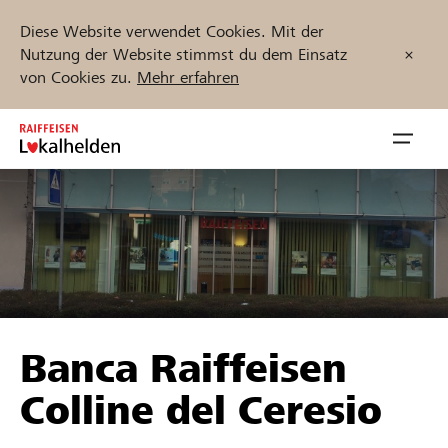
Diese Website verwendet Cookies. Mit der
Nutzung der Website stimmst du dem Einsatz
von Cookies zu.
Mehr erfahren
Zum
Inhalt
Navig
springen
öffnen
Jetzt starten
Projekte und Organisationen finden
Banca Raiffeisen
Unterstützen
Colline del Ceresio
Hilfe & Support