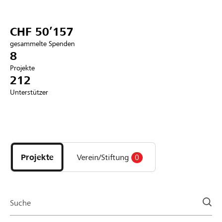
Partner / Raiffeisenbank
CHF 50’157
gesammelte Spenden
8
Projekte
Anmelden
212
Unterstützer
Registrieren
Entdecke
DE
FR
IT
Projekte
und
Projekte
Verein/Stiftung
0
Organisationen
der
Page
Suche