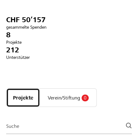
Partner / Raiffeisenbank
CHF 50’157
gesammelte Spenden
8
Projekte
Anmelden
212
Unterstützer
Registrieren
Entdecke
DE
FR
IT
Projekte
und
Projekte
Verein/Stiftung
0
Organisationen
der
Page
Suche