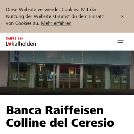
Diese Website verwendet Cookies. Mit der
Nutzung der Website stimmst du dem Einsatz
von Cookies zu.
Mehr erfahren
Zum
Inhalt
Navig
springen
öffnen
Jetzt starten
Projekte und Organisationen finden
Banca Raiffeisen
Unterstützen
Colline del Ceresio
Hilfe & Support